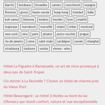
biarritz
bordeaux
bruxelles
cannes
courchevel
espagne
florence
grece
haute-savoie
hong-kong
istanbul
italie
koh-samui
lisbonne
londres
lourdes
lyon
madrid
majorque
marrakech
marseille
miami
milan
montreal
new-york
nice
paris
phuket
porto-vecchio
prague
rio-de-janeiro
rome
saint-malo
sardaigne
savoie
shanghai
strasbourg
toulouse
venise
vienna - wien
Hôtel La Figuière à Ramatuelle, un art de vivre provençal à
deux pas de Saint-Tropez
Où dormir à La Rochelle ? Choisir un hôtel de charme près
du Vieux-Port
Hôtel Beauregard : un hôtel 3 étoiles au bord du lac
d’Annecy qui réunit confort, nature et vue exceptionnelle