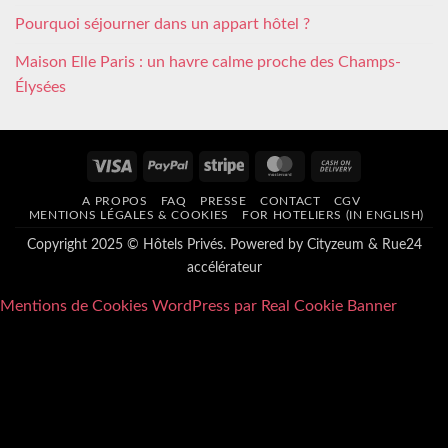
Pourquoi séjourner dans un appart hôtel ?
Maison Elle Paris : un havre calme proche des Champs-
Élysées
Visa
PayPal
Stripe
MasterCard
Cash
On
A PROPOS
FAQ
PRESSE
CONTACT
CGV
Delivery
MENTIONS LÉGALES & COOKIES
FOR HOTELIERS (IN ENGLISH)
Copyright 2025 © Hôtels Privés. Powered by
Cityzeum
&
Rue24
accélérateur
Mentions de Cookies WordPress par Real Cookie Banner