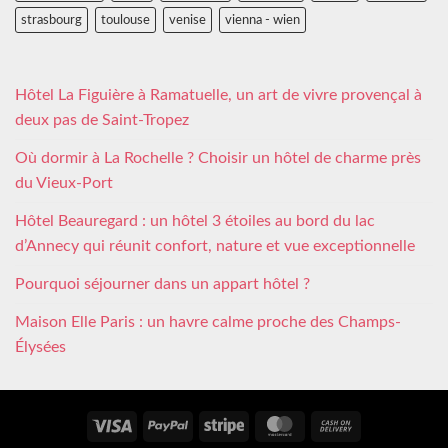
strasbourg
toulouse
venise
vienna - wien
Hôtel La Figuière à Ramatuelle, un art de vivre provençal à
deux pas de Saint-Tropez
Où dormir à La Rochelle ? Choisir un hôtel de charme près
du Vieux-Port
Hôtel Beauregard : un hôtel 3 étoiles au bord du lac
d’Annecy qui réunit confort, nature et vue exceptionnelle
Pourquoi séjourner dans un appart hôtel ?
Maison Elle Paris : un havre calme proche des Champs-
Élysées
Visa
PayPal
Stripe
MasterCard
Cash
On