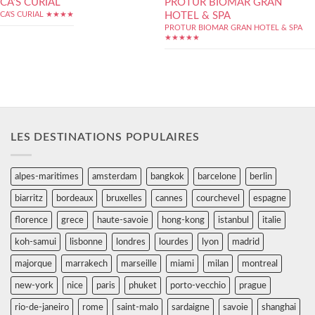
CA’S CURIAL
PROTUR BIOMAR GRAN
HOTEL & SPA
CA'S CURIAL ★★★★
PROTUR BIOMAR GRAN HOTEL & SPA
★★★★★
LES DESTINATIONS POPULAIRES
alpes-maritimes
amsterdam
bangkok
barcelone
berlin
biarritz
bordeaux
bruxelles
cannes
courchevel
espagne
florence
grece
haute-savoie
hong-kong
istanbul
italie
koh-samui
lisbonne
londres
lourdes
lyon
madrid
majorque
marrakech
marseille
miami
milan
montreal
new-york
nice
paris
phuket
porto-vecchio
prague
rio-de-janeiro
rome
saint-malo
sardaigne
savoie
shanghai