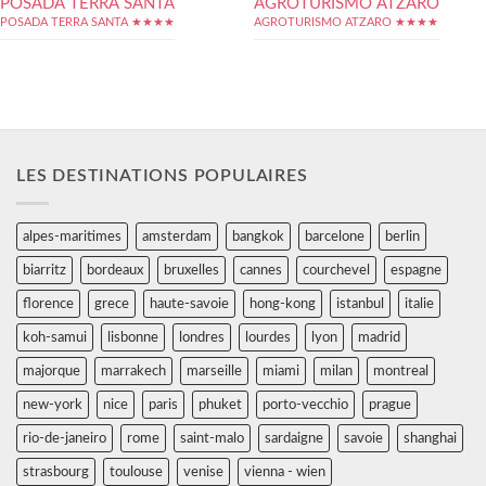
POSADA TERRA SANTA
AGROTURISMO ATZARO
POSADA TERRA SANTA ★★★★
AGROTURISMO ATZARO ★★★★
LES DESTINATIONS POPULAIRES
alpes-maritimes
amsterdam
bangkok
barcelone
berlin
biarritz
bordeaux
bruxelles
cannes
courchevel
espagne
florence
grece
haute-savoie
hong-kong
istanbul
italie
koh-samui
lisbonne
londres
lourdes
lyon
madrid
majorque
marrakech
marseille
miami
milan
montreal
new-york
nice
paris
phuket
porto-vecchio
prague
rio-de-janeiro
rome
saint-malo
sardaigne
savoie
shanghai
strasbourg
toulouse
venise
vienna - wien