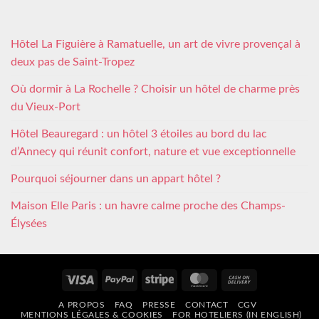
Hôtel La Figuière à Ramatuelle, un art de vivre provençal à
deux pas de Saint-Tropez
Où dormir à La Rochelle ? Choisir un hôtel de charme près
du Vieux-Port
Hôtel Beauregard : un hôtel 3 étoiles au bord du lac
d’Annecy qui réunit confort, nature et vue exceptionnelle
Pourquoi séjourner dans un appart hôtel ?
Maison Elle Paris : un havre calme proche des Champs-
Élysées
Visa
PayPal
Stripe
MasterCard
Cash
On
A PROPOS
FAQ
PRESSE
CONTACT
CGV
Delivery
MENTIONS LÉGALES & COOKIES
FOR HOTELIERS (IN ENGLISH)