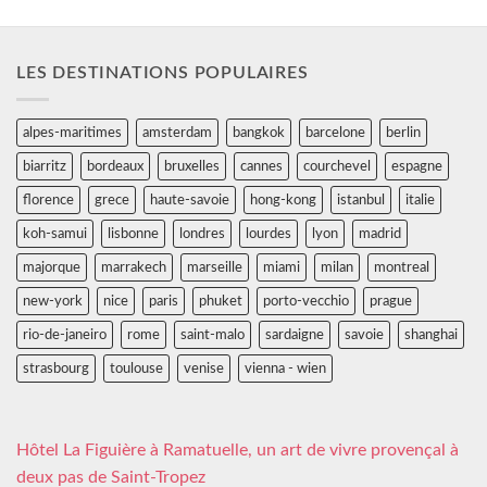
LES DESTINATIONS POPULAIRES
alpes-maritimes
amsterdam
bangkok
barcelone
berlin
biarritz
bordeaux
bruxelles
cannes
courchevel
espagne
florence
grece
haute-savoie
hong-kong
istanbul
italie
koh-samui
lisbonne
londres
lourdes
lyon
madrid
majorque
marrakech
marseille
miami
milan
montreal
new-york
nice
paris
phuket
porto-vecchio
prague
rio-de-janeiro
rome
saint-malo
sardaigne
savoie
shanghai
strasbourg
toulouse
venise
vienna - wien
Hôtel La Figuière à Ramatuelle, un art de vivre provençal à
deux pas de Saint-Tropez