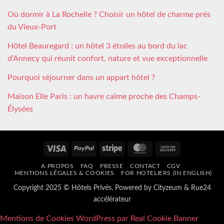
Où dormir à La Rochelle ? Choisir un hôtel de charme près
du Vieux-Port
Hôtel Beauregard : un hôtel 3 étoiles au bord du lac
d’Annecy qui réunit confort, nature et vue exceptionnelle
Pourquoi séjourner dans un appart hôtel ?
Maison Elle Paris : un havre calme proche des Champs-
Élysées
Visa
PayPal
Stripe
MasterCard
Cash
On
A PROPOS
FAQ
PRESSE
CONTACT
CGV
Delivery
MENTIONS LÉGALES & COOKIES
FOR HOTELIERS (IN ENGLISH)
Copyright 2025 © Hôtels Privés. Powered by
Cityzeum
&
Rue24
accélérateur
Mentions de Cookies WordPress par Real Cookie Banner