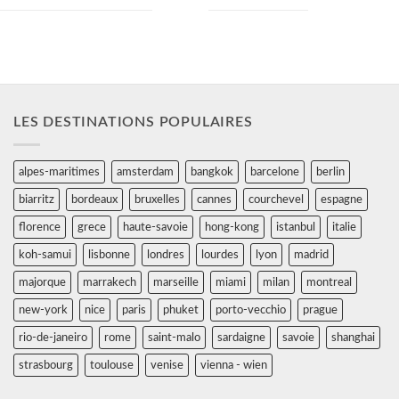
LES DESTINATIONS POPULAIRES
alpes-maritimes
amsterdam
bangkok
barcelone
berlin
biarritz
bordeaux
bruxelles
cannes
courchevel
espagne
florence
grece
haute-savoie
hong-kong
istanbul
italie
koh-samui
lisbonne
londres
lourdes
lyon
madrid
majorque
marrakech
marseille
miami
milan
montreal
new-york
nice
paris
phuket
porto-vecchio
prague
rio-de-janeiro
rome
saint-malo
sardaigne
savoie
shanghai
strasbourg
toulouse
venise
vienna - wien