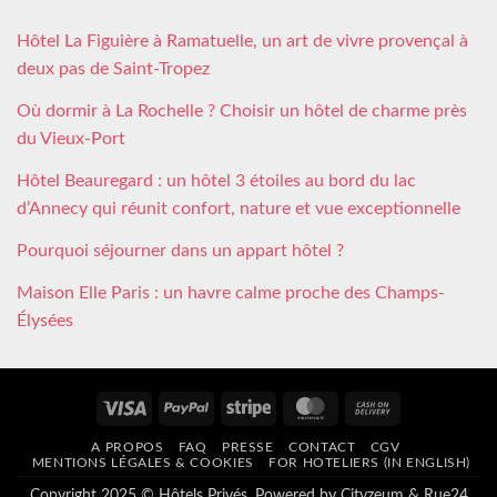
Hôtel La Figuière à Ramatuelle, un art de vivre provençal à
deux pas de Saint-Tropez
Où dormir à La Rochelle ? Choisir un hôtel de charme près
du Vieux-Port
Hôtel Beauregard : un hôtel 3 étoiles au bord du lac
d’Annecy qui réunit confort, nature et vue exceptionnelle
Pourquoi séjourner dans un appart hôtel ?
Maison Elle Paris : un havre calme proche des Champs-
Élysées
Visa
PayPal
Stripe
MasterCard
Cash
On
A PROPOS
FAQ
PRESSE
CONTACT
CGV
Delivery
MENTIONS LÉGALES & COOKIES
FOR HOTELIERS (IN ENGLISH)
Copyright 2025 © Hôtels Privés. Powered by
Cityzeum
&
Rue24