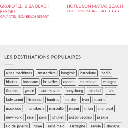
GRUPOTEL IBIZA BEACH
HOTEL SON MATIAS BEACH
RESORT
HOTEL SON MATIAS BEACH ★★★★
GRUPOTEL IBIZA BEACH RESORT
LES DESTINATIONS POPULAIRES
alpes-maritimes
amsterdam
bangkok
barcelone
berlin
biarritz
bordeaux
bruxelles
cannes
courchevel
espagne
florence
grece
haute-savoie
hong-kong
istanbul
italie
koh-samui
lisbonne
londres
lourdes
lyon
madrid
majorque
marrakech
marseille
miami
milan
montreal
new-york
nice
paris
phuket
porto-vecchio
prague
rio-de-janeiro
rome
saint-malo
sardaigne
savoie
shanghai