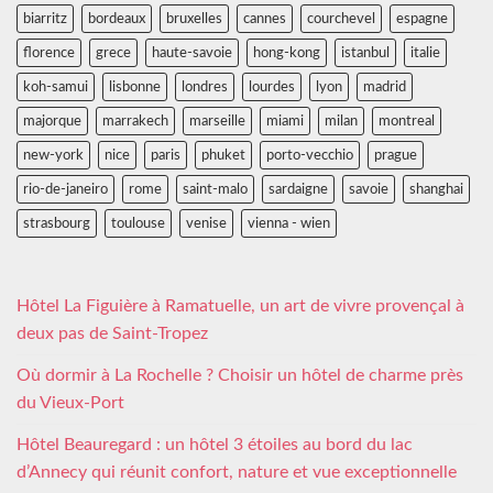
biarritz
bordeaux
bruxelles
cannes
courchevel
espagne
florence
grece
haute-savoie
hong-kong
istanbul
italie
koh-samui
lisbonne
londres
lourdes
lyon
madrid
majorque
marrakech
marseille
miami
milan
montreal
new-york
nice
paris
phuket
porto-vecchio
prague
rio-de-janeiro
rome
saint-malo
sardaigne
savoie
shanghai
strasbourg
toulouse
venise
vienna - wien
Hôtel La Figuière à Ramatuelle, un art de vivre provençal à
deux pas de Saint-Tropez
Où dormir à La Rochelle ? Choisir un hôtel de charme près
du Vieux-Port
Hôtel Beauregard : un hôtel 3 étoiles au bord du lac
d’Annecy qui réunit confort, nature et vue exceptionnelle