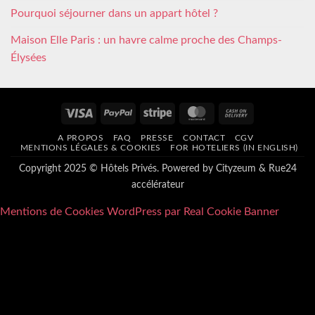
Pourquoi séjourner dans un appart hôtel ?
Maison Elle Paris : un havre calme proche des Champs-
Élysées
Visa
PayPal
Stripe
MasterCard
Cash
On
A PROPOS
FAQ
PRESSE
CONTACT
CGV
Delivery
MENTIONS LÉGALES & COOKIES
FOR HOTELIERS (IN ENGLISH)
Copyright 2025 © Hôtels Privés. Powered by
Cityzeum
&
Rue24
accélérateur
Mentions de Cookies WordPress par Real Cookie Banner