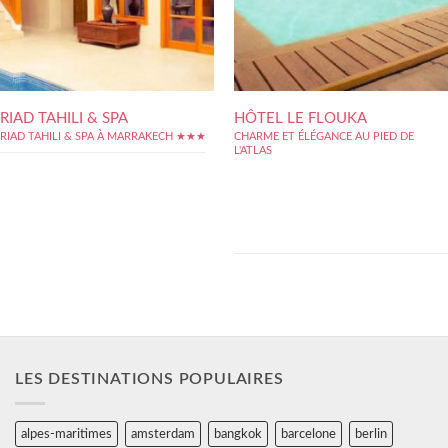
RIAD TAHILI & SPA
HÔTEL LE FLOUKA
RIAD TAHILI & SPA À MARRAKECH ★★★
CHARME ET ÉLÉGANCE AU PIED DE
L'ATLAS
Le Flouka vous accueille à 35 kms de
Marrakech, sur la route d'Amizmiz. Niché sur
les rives du lac de Lalla Takerkoust, aux pieds
de l'Atlas, notre hôtel vous invite à la détente
et au confort dans ses 15 chambres &
Suites, à l'écart du...
LES DESTINATIONS POPULAIRES
alpes-maritimes
amsterdam
bangkok
barcelone
berlin