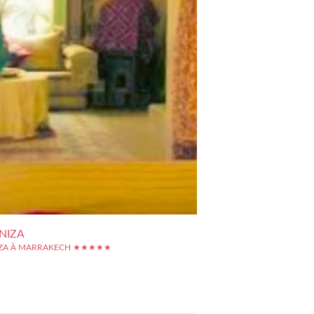
NIZA
IZA À MARRAKECH ★★★★★
Kniza est un établissement de charme dont les
 datent du XVIIIème siècle et qui a été entièrement
ans le plus pur style architectural Mauresque. Il est
s le quartier historique de Bab Doukkala, à quelques
place Jemaa...