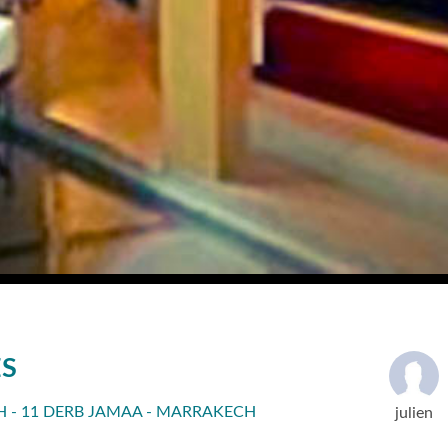
ES
H - 11 DERB JAMAA - MARRAKECH
julien