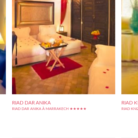
RIAD DAR ANIKA
RIAD K
RIAD DAR ANIKA À MARRAKECH ★★★★★
RIAD KN
Le Riad Dar Anika est idéalement situé au coeur de la médina de
Le Riad 
Marrakech, à seulement 5 minutes à pied de la place Jemaa el-
bâtiments
Fna. Les chambres sont toutes décorées dans un style oriental et
restauré d
contemporain. De délicieuses pâtisseries marocaines sont
situé dan
gracieusement offertes dans chacune...
pas de la 