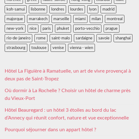
koh-samui
lisbonne
londres
lourdes
lyon
madrid
majorque
marrakech
marseille
miami
milan
montreal
new-york
nice
paris
phuket
porto-vecchio
prague
rio-de-janeiro
rome
saint-malo
sardaigne
savoie
shanghai
strasbourg
toulouse
venise
vienna - wien
Hôtel La Figuière à Ramatuelle, un art de vivre provençal à
deux pas de Saint-Tropez
Où dormir à La Rochelle ? Choisir un hôtel de charme près
du Vieux-Port
Hôtel Beauregard : un hôtel 3 étoiles au bord du lac
d’Annecy qui réunit confort, nature et vue exceptionnelle
Pourquoi séjourner dans un appart hôtel ?