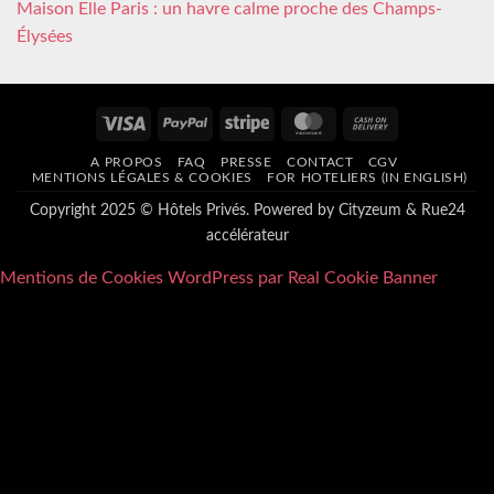
Maison Elle Paris : un havre calme proche des Champs-
Élysées
Visa
PayPal
Stripe
MasterCard
Cash
On
A PROPOS
FAQ
PRESSE
CONTACT
CGV
Delivery
MENTIONS LÉGALES & COOKIES
FOR HOTELIERS (IN ENGLISH)
Copyright 2025 © Hôtels Privés. Powered by
Cityzeum
&
Rue24
accélérateur
Mentions de Cookies WordPress par Real Cookie Banner