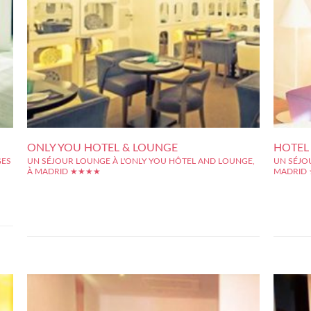
ONLY YOU HOTEL & LOUNGE
HOTEL
GES
UN SÉJOUR LOUNGE À L'ONLY YOU HÔTEL AND LOUNGE,
UN SÉJOU
À MADRID ★★★★
MADRID
éra,
L'Only You Hôtel se trouve être un hôtel ) l'ambiance très lounge
L'hôtel On
ôtel
et romantique, situé en plein c?ur de la ville de Madrid. Depuis
idéalemen
tion
cet hôtel, vous pourrez accéder facilement et rapidement à de
nombreux p
..
nombreux points d'intérêts de la ville. Vous pourrez ainsi visiter,
rendre fac
le...
aussi au...