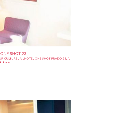
 ONE SHOT 23
R CULTUREL À L'HÔTEL ONE SHOT PRADO 23, À
 ★★★★
e Shot Prado 23 se trouve être un hôtel d'exception,
t situé au c?ur de Madrid, avec un accès rapide aux
oints d'intérêt de la ville. Ainsi, vous pourrez vous
ilement et rapidement, à la Plaza de Santa Ana, mais