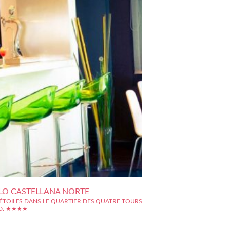
LO CASTELLANA NORTE
 ÉTOILES DANS LE QUARTIER DES QUATRE TOURS
ID. ★★★★
s la zone nord de Paseo de la Castellana à Madrid,
ur son expansion rapide et sous le sobriquet de la