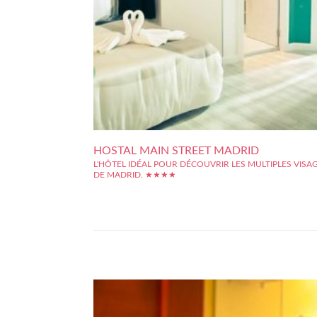
HOSTAL MAIN STREET MADRID
L'HÔTEL IDÉAL POUR DÉCOUVRIR LES MULTIPLES VISA
DE MADRID. ★★★★
Vous souhaitez découvrir Madrid, son Théâtre royal, son Op
son Prado.... Et vous ne savez dans quel hôtel résider ? L'h
Main Street Madrid situé à seulement quelques pas de la sta
de métro et au coeur de Madrid est l'hôtel idéal. Le centre de.