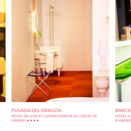
POSADA DEL DRAGON
BARCE
S
HÔTEL DE LUXE ET ULTRAMODERNE AU COEUR DE
HÔTEL 4
MADRID ★★★★
À MADR
r la
C?est dan
e l?
connue po