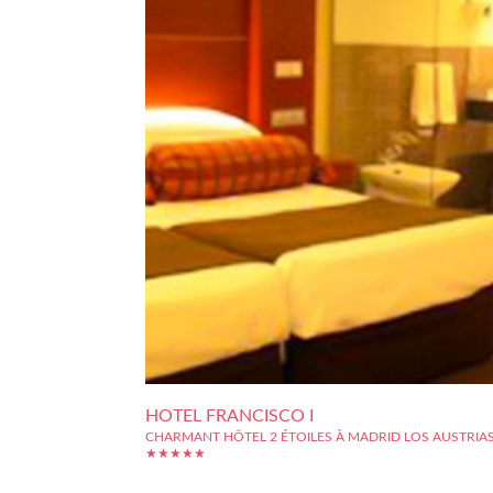
HOTEL FRANCISCO I
CHARMANT HÔTEL 2 ÉTOILES À MADRID LOS AUSTRIA
★★★★★
A seulement 500 mètres du plais royal espagnol, se trouve su
rue piétonne d'Arenal, entre Puerta del Sel et la place d