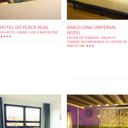
HOTEL DO PLACA REIAL
BARCELONA UNIVERSAL
HOTEL
UN HÔTEL GRAND LUXE À BARCELONE.
★★★★
PISCINE DE TERRASSE, JARDIN ET
CHARME INCOMPARABLE AU CENTRE DE
BARCELONE ★★★
Le Barcelona Universal Hotel est un hôtel
très charmant et accueillant dans un quartier
très bien situé de la ville. Tout a été conçu
pour que votre séjour rime avec confort et
décontraction. Une magnifique terrasse
recouverte de pelouse artificielle avec
piscine extérieure sont à...