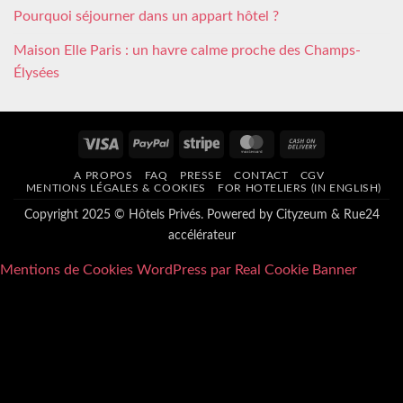
Pourquoi séjourner dans un appart hôtel ?
Maison Elle Paris : un havre calme proche des Champs-
Élysées
Visa
PayPal
Stripe
MasterCard
Cash
On
A PROPOS
FAQ
PRESSE
CONTACT
CGV
Delivery
MENTIONS LÉGALES & COOKIES
FOR HOTELIERS (IN ENGLISH)
Copyright 2025 © Hôtels Privés. Powered by
Cityzeum
&
Rue24
accélérateur
Mentions de Cookies WordPress par Real Cookie Banner