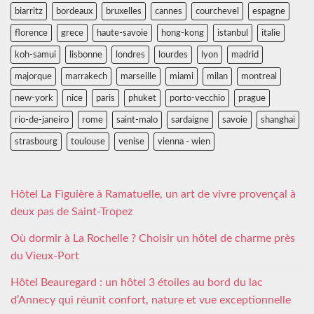
biarritz
bordeaux
bruxelles
cannes
courchevel
espagne
florence
grece
haute-savoie
hong-kong
istanbul
italie
koh-samui
lisbonne
londres
lourdes
lyon
madrid
majorque
marrakech
marseille
miami
milan
montreal
new-york
nice
paris
phuket
porto-vecchio
prague
rio-de-janeiro
rome
saint-malo
sardaigne
savoie
shanghai
strasbourg
toulouse
venise
vienna - wien
Hôtel La Figuière à Ramatuelle, un art de vivre provençal à
deux pas de Saint-Tropez
Où dormir à La Rochelle ? Choisir un hôtel de charme près
du Vieux-Port
Hôtel Beauregard : un hôtel 3 étoiles au bord du lac
d’Annecy qui réunit confort, nature et vue exceptionnelle