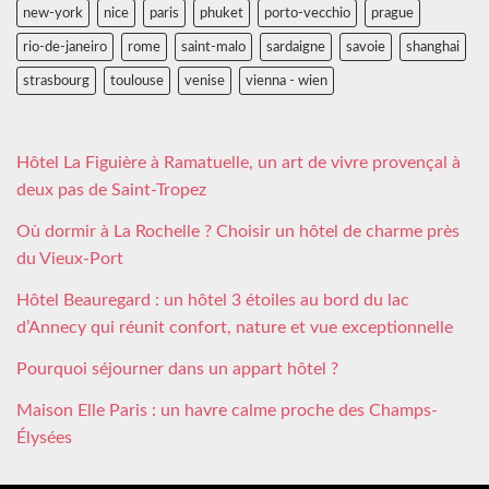
new-york
nice
paris
phuket
porto-vecchio
prague
rio-de-janeiro
rome
saint-malo
sardaigne
savoie
shanghai
strasbourg
toulouse
venise
vienna - wien
Hôtel La Figuière à Ramatuelle, un art de vivre provençal à
deux pas de Saint-Tropez
Où dormir à La Rochelle ? Choisir un hôtel de charme près
du Vieux-Port
Hôtel Beauregard : un hôtel 3 étoiles au bord du lac
d’Annecy qui réunit confort, nature et vue exceptionnelle
Pourquoi séjourner dans un appart hôtel ?
Maison Elle Paris : un havre calme proche des Champs-
Élysées