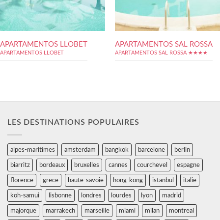
APARTAMENTOS LLOBET
APARTAMENTOS SAL ROSSA
APARTAMENTOS LLOBET
APARTAMENTOS SAL ROSSA ★★★★
LES DESTINATIONS POPULAIRES
alpes-maritimes
amsterdam
bangkok
barcelone
berlin
biarritz
bordeaux
bruxelles
cannes
courchevel
espagne
florence
grece
haute-savoie
hong-kong
istanbul
italie
koh-samui
lisbonne
londres
lourdes
lyon
madrid
majorque
marrakech
marseille
miami
milan
montreal