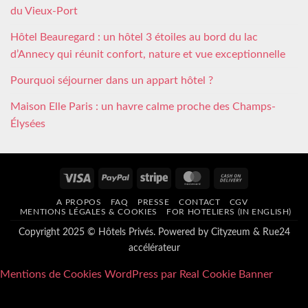
du Vieux-Port
Hôtel Beauregard : un hôtel 3 étoiles au bord du lac
d’Annecy qui réunit confort, nature et vue exceptionnelle
Pourquoi séjourner dans un appart hôtel ?
Maison Elle Paris : un havre calme proche des Champs-
Élysées
Visa
PayPal
Stripe
MasterCard
Cash
On
A PROPOS
FAQ
PRESSE
CONTACT
CGV
Delivery
MENTIONS LÉGALES & COOKIES
FOR HOTELIERS (IN ENGLISH)
Copyright 2025 © Hôtels Privés. Powered by
Cityzeum
&
Rue24
accélérateur
Mentions de Cookies WordPress par Real Cookie Banner