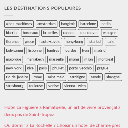
LES DESTINATIONS POPULAIRES
alpes-maritimes
amsterdam
bangkok
barcelone
berlin
biarritz
bordeaux
bruxelles
cannes
courchevel
espagne
florence
grece
haute-savoie
hong-kong
istanbul
italie
koh-samui
lisbonne
londres
lourdes
lyon
madrid
majorque
marrakech
marseille
miami
milan
montreal
new-york
nice
paris
phuket
porto-vecchio
prague
rio-de-janeiro
rome
saint-malo
sardaigne
savoie
shanghai
strasbourg
toulouse
venise
vienna - wien
Hôtel La Figuière à Ramatuelle, un art de vivre provençal à
deux pas de Saint-Tropez
Où dormir à La Rochelle ? Choisir un hôtel de charme près