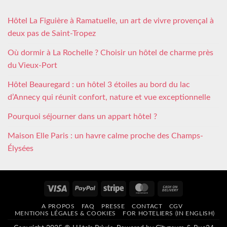
Hôtel La Figuière à Ramatuelle, un art de vivre provençal à
deux pas de Saint-Tropez
Où dormir à La Rochelle ? Choisir un hôtel de charme près
du Vieux-Port
Hôtel Beauregard : un hôtel 3 étoiles au bord du lac
d’Annecy qui réunit confort, nature et vue exceptionnelle
Pourquoi séjourner dans un appart hôtel ?
Maison Elle Paris : un havre calme proche des Champs-
Élysées
Visa
PayPal
Stripe
MasterCard
Cash
On
A PROPOS
FAQ
PRESSE
CONTACT
CGV
Delivery
MENTIONS LÉGALES & COOKIES
FOR HOTELIERS (IN ENGLISH)