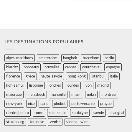
taille,...
LES DESTINATIONS POPULAIRES
alpes-maritimes
amsterdam
bangkok
barcelone
berlin
biarritz
bordeaux
bruxelles
cannes
courchevel
espagne
florence
grece
haute-savoie
hong-kong
istanbul
italie
koh-samui
lisbonne
londres
lourdes
lyon
madrid
majorque
marrakech
marseille
miami
milan
montreal
new-york
nice
paris
phuket
porto-vecchio
prague
rio-de-janeiro
rome
saint-malo
sardaigne
savoie
shanghai
strasbourg
toulouse
venise
vienna - wien