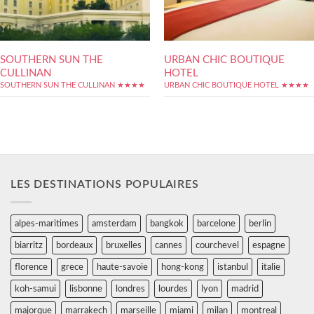
SOUTHERN SUN THE
URBAN CHIC BOUTIQUE
CULLINAN
HOTEL
SOUTHERN SUN THE CULLINAN ★★★★
URBAN CHIC BOUTIQUE HOTEL ★★★★
LES DESTINATIONS POPULAIRES
alpes-maritimes
amsterdam
bangkok
barcelone
berlin
biarritz
bordeaux
bruxelles
cannes
courchevel
espagne
florence
grece
haute-savoie
hong-kong
istanbul
italie
koh-samui
lisbonne
londres
lourdes
lyon
madrid
majorque
marrakech
marseille
miami
milan
montreal