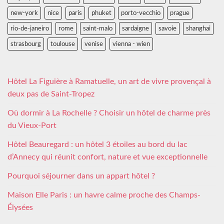
new-york
nice
paris
phuket
porto-vecchio
prague
rio-de-janeiro
rome
saint-malo
sardaigne
savoie
shanghai
strasbourg
toulouse
venise
vienna - wien
Hôtel La Figuière à Ramatuelle, un art de vivre provençal à
deux pas de Saint-Tropez
Où dormir à La Rochelle ? Choisir un hôtel de charme près
du Vieux-Port
Hôtel Beauregard : un hôtel 3 étoiles au bord du lac
d’Annecy qui réunit confort, nature et vue exceptionnelle
Pourquoi séjourner dans un appart hôtel ?
Maison Elle Paris : un havre calme proche des Champs-
Élysées