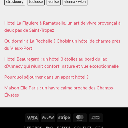
strasbourg
toulouse
venise
vienna - wien
Hôtel La Figuière à Ramatuelle, un art de vivre provençal à
deux pas de Saint-Tropez
Où dormir à La Rochelle ? Choisir un hôtel de charme près
du Vieux-Port
Hôtel Beauregard : un hôtel 3 étoiles au bord du lac
d’Annecy qui réunit confort, nature et vue exceptionnelle
Pourquoi séjourner dans un appart hôtel ?
Maison Elle Paris : un havre calme proche des Champs-
Élysées
Visa
PayPal
Stripe
MasterCard
Cash
On
A PROPOS
FAQ
PRESSE
CONTACT
CGV