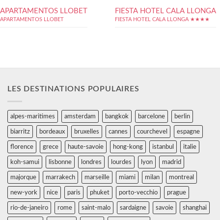
APARTAMENTOS LLOBET
FIESTA HOTEL CALA LLONGA
APARTAMENTOS LLOBET
FIESTA HOTEL CALA LLONGA ★★★★
LES DESTINATIONS POPULAIRES
alpes-maritimes
amsterdam
bangkok
barcelone
berlin
biarritz
bordeaux
bruxelles
cannes
courchevel
espagne
florence
grece
haute-savoie
hong-kong
istanbul
italie
koh-samui
lisbonne
londres
lourdes
lyon
madrid
majorque
marrakech
marseille
miami
milan
montreal
new-york
nice
paris
phuket
porto-vecchio
prague
rio-de-janeiro
rome
saint-malo
sardaigne
savoie
shanghai