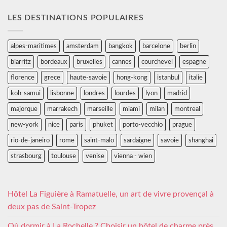
LES DESTINATIONS POPULAIRES
alpes-maritimes
amsterdam
bangkok
barcelone
berlin
biarritz
bordeaux
bruxelles
cannes
courchevel
espagne
florence
grece
haute-savoie
hong-kong
istanbul
italie
koh-samui
lisbonne
londres
lourdes
lyon
madrid
majorque
marrakech
marseille
miami
milan
montreal
new-york
nice
paris
phuket
porto-vecchio
prague
rio-de-janeiro
rome
saint-malo
sardaigne
savoie
shanghai
strasbourg
toulouse
venise
vienna - wien
Hôtel La Figuière à Ramatuelle, un art de vivre provençal à
deux pas de Saint-Tropez
Où dormir à La Rochelle ? Choisir un hôtel de charme près