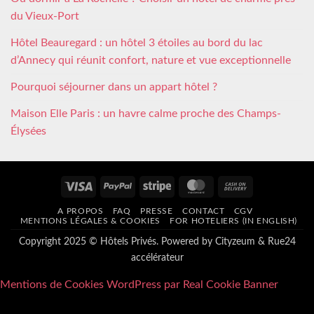
du Vieux-Port
Hôtel Beauregard : un hôtel 3 étoiles au bord du lac
d’Annecy qui réunit confort, nature et vue exceptionnelle
Pourquoi séjourner dans un appart hôtel ?
Maison Elle Paris : un havre calme proche des Champs-
Élysées
Visa
PayPal
Stripe
MasterCard
Cash
On
A PROPOS
FAQ
PRESSE
CONTACT
CGV
Delivery
MENTIONS LÉGALES & COOKIES
FOR HOTELIERS (IN ENGLISH)
Copyright 2025 © Hôtels Privés. Powered by
Cityzeum
&
Rue24
accélérateur
Mentions de Cookies WordPress par Real Cookie Banner