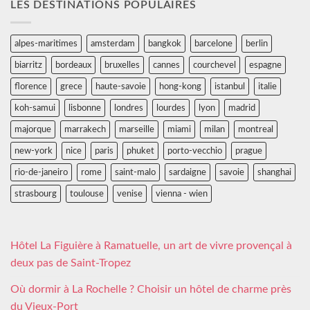
LES DESTINATIONS POPULAIRES
alpes-maritimes
amsterdam
bangkok
barcelone
berlin
biarritz
bordeaux
bruxelles
cannes
courchevel
espagne
florence
grece
haute-savoie
hong-kong
istanbul
italie
koh-samui
lisbonne
londres
lourdes
lyon
madrid
majorque
marrakech
marseille
miami
milan
montreal
new-york
nice
paris
phuket
porto-vecchio
prague
rio-de-janeiro
rome
saint-malo
sardaigne
savoie
shanghai
strasbourg
toulouse
venise
vienna - wien
Hôtel La Figuière à Ramatuelle, un art de vivre provençal à
deux pas de Saint-Tropez
Où dormir à La Rochelle ? Choisir un hôtel de charme près
du Vieux-Port