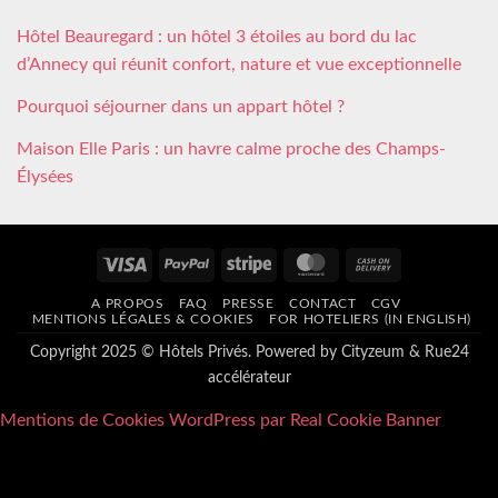
Hôtel Beauregard : un hôtel 3 étoiles au bord du lac
d’Annecy qui réunit confort, nature et vue exceptionnelle
Pourquoi séjourner dans un appart hôtel ?
Maison Elle Paris : un havre calme proche des Champs-
Élysées
Visa
PayPal
Stripe
MasterCard
Cash
On
A PROPOS
FAQ
PRESSE
CONTACT
CGV
Delivery
MENTIONS LÉGALES & COOKIES
FOR HOTELIERS (IN ENGLISH)
Copyright 2025 © Hôtels Privés. Powered by
Cityzeum
&
Rue24
accélérateur
Mentions de Cookies WordPress par Real Cookie Banner