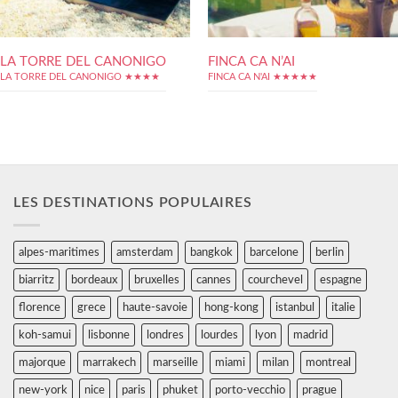
LA TORRE DEL CANONIGO
FINCA CA N’AI
LA TORRE DEL CANONIGO ★★★★
FINCA CA N'AI ★★★★★
LES DESTINATIONS POPULAIRES
alpes-maritimes
amsterdam
bangkok
barcelone
berlin
biarritz
bordeaux
bruxelles
cannes
courchevel
espagne
florence
grece
haute-savoie
hong-kong
istanbul
italie
koh-samui
lisbonne
londres
lourdes
lyon
madrid
majorque
marrakech
marseille
miami
milan
montreal
new-york
nice
paris
phuket
porto-vecchio
prague