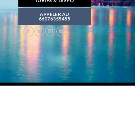
TARIFS & DISPO
APPELER AU
66076355455