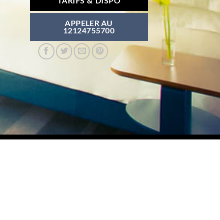
TARIFS & DISPO
APPELER AU
12124755700