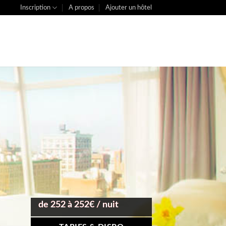
Inscription
A propos
Ajouter un hôtel
de 252 à 252€ / nuit