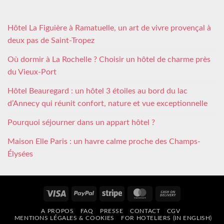
Hôtel La Figuière à Ramatuelle, un art de vivre provençal à
deux pas de Saint-Tropez
Où dormir à La Rochelle ? Choisir un hôtel de charme près
du Vieux-Port
Hôtel Beauregard : un hôtel 3 étoiles au bord du lac
d’Annecy qui réunit confort, nature et vue exceptionnelle
Pourquoi séjourner dans un appart hôtel ?
Maison Elle Paris : un havre calme proche des Champs-
Élysées
Visa
PayPal
Stripe
MasterCard
Cash
On
A PROPOS
FAQ
PRESSE
CONTACT
CGV
Delivery
MENTIONS LÉGALES & COOKIES
FOR HOTELIERS (IN ENGLISH)