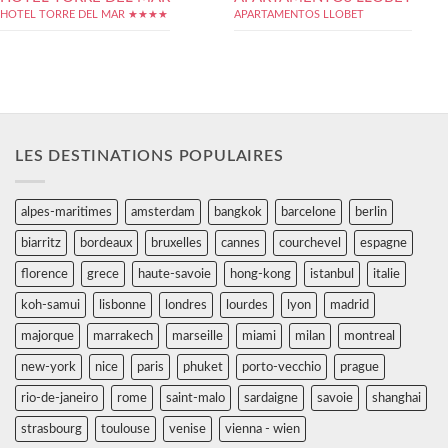
HOTEL TORRE DEL MAR ★★★★
APARTAMENTOS LLOBET
LES DESTINATIONS POPULAIRES
alpes-maritimes
amsterdam
bangkok
barcelone
berlin
biarritz
bordeaux
bruxelles
cannes
courchevel
espagne
florence
grece
haute-savoie
hong-kong
istanbul
italie
koh-samui
lisbonne
londres
lourdes
lyon
madrid
majorque
marrakech
marseille
miami
milan
montreal
new-york
nice
paris
phuket
porto-vecchio
prague
rio-de-janeiro
rome
saint-malo
sardaigne
savoie
shanghai
strasbourg
toulouse
venise
vienna - wien