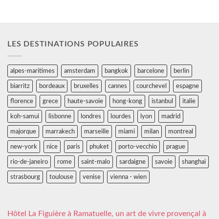
LES DESTINATIONS POPULAIRES
alpes-maritimes
amsterdam
bangkok
barcelone
berlin
biarritz
bordeaux
bruxelles
cannes
courchevel
espagne
florence
grece
haute-savoie
hong-kong
istanbul
italie
koh-samui
lisbonne
londres
lourdes
lyon
madrid
majorque
marrakech
marseille
miami
milan
montreal
new-york
nice
paris
phuket
porto-vecchio
prague
rio-de-janeiro
rome
saint-malo
sardaigne
savoie
shanghai
strasbourg
toulouse
venise
vienna - wien
Hôtel La Figuière à Ramatuelle, un art de vivre provençal à