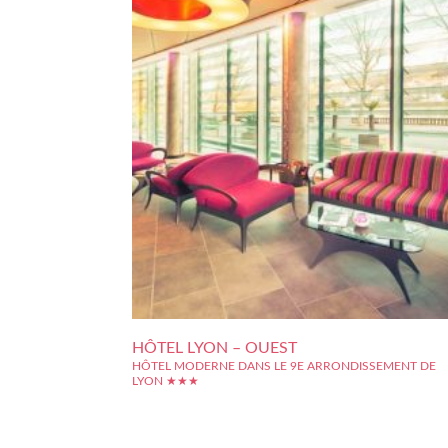
HÔTEL LYON – OUEST
HÔTEL MODERNE DANS LE 9E ARRONDISSEMENT DE
LYON ★★★
Dans le 9e arrondissement de Lyon, l'hôtel Lyon - Ouest se s
du côté de Vaise, quartier d'activités dynamique, 
légèrement excentré par rapport au centre historique. L'h
n'en profite pas moins d'une agréable situation, sur les berge