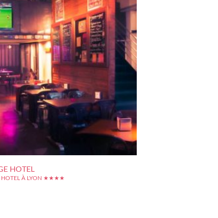
GE HOTEL
 HOTEL À LYON ★★★★
coeur du Vieux Lyon, l'hôtel Le Collège jouit d'une
 exceptionnelle, dans un quartier entièrement classé
esco... Notre-Dame de Fourvière est en vue, la
, les agréables berges de la Saône, tout l'animation
est à portée de marche. Cet adresse constitue...