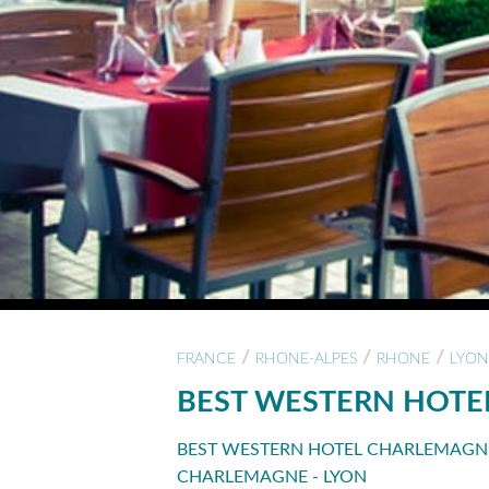
/
/
/
FRANCE
RHONE-ALPES
RHONE
LYON
BEST WESTERN HOT
BEST WESTERN HOTEL CHARLEMAGNE
CHARLEMAGNE - LYON