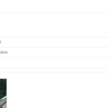
l
mbres