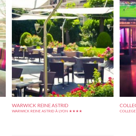
WARWICK REINE ASTRID
COLLE
WARWICK REINE ASTRID À LYON ★★★★
COLLEGE
Le Warwick Reine Astrid profite d'une situation pratique et
En plein 
itue
agréable, à deux pas du Parc de la Tête d'Or, le plus grand parc
situation
mais
de Lyon, non loin des berges du Rhône, lieu de balade apprécié,
par l'Un
ôtel
et à distance raisonnable de la Presqu'île, le centre-ville de...
Presqu'île
s de
lyonnaise 