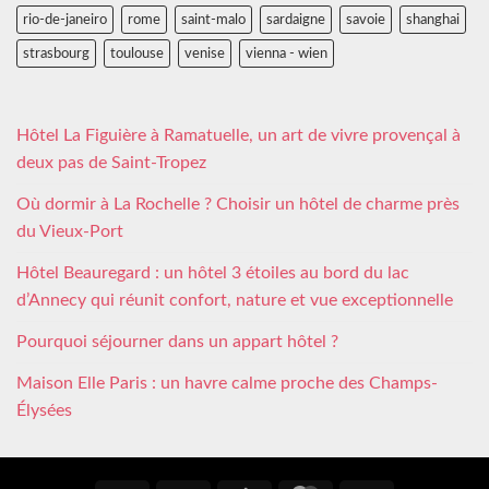
rio-de-janeiro
rome
saint-malo
sardaigne
savoie
shanghai
strasbourg
toulouse
venise
vienna - wien
Hôtel La Figuière à Ramatuelle, un art de vivre provençal à
deux pas de Saint-Tropez
Où dormir à La Rochelle ? Choisir un hôtel de charme près
du Vieux-Port
Hôtel Beauregard : un hôtel 3 étoiles au bord du lac
d’Annecy qui réunit confort, nature et vue exceptionnelle
Pourquoi séjourner dans un appart hôtel ?
Maison Elle Paris : un havre calme proche des Champs-
Élysées