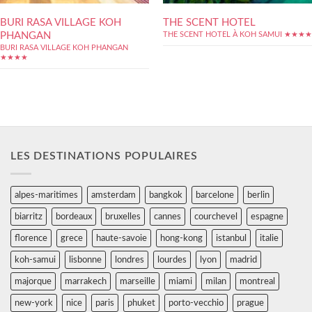
BURI RASA VILLAGE KOH
THE SCENT HOTEL
PHANGAN
THE SCENT HOTEL À KOH SAMUI ★★★★
BURI RASA VILLAGE KOH PHANGAN
★★★★
LES DESTINATIONS POPULAIRES
alpes-maritimes
amsterdam
bangkok
barcelone
berlin
biarritz
bordeaux
bruxelles
cannes
courchevel
espagne
florence
grece
haute-savoie
hong-kong
istanbul
italie
koh-samui
lisbonne
londres
lourdes
lyon
madrid
majorque
marrakech
marseille
miami
milan
montreal
new-york
nice
paris
phuket
porto-vecchio
prague