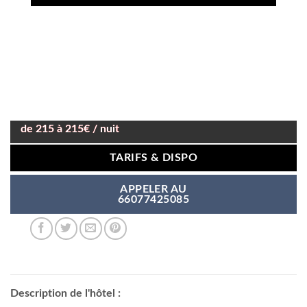
de 215 à 215€ / nuit
TARIFS & DISPO
APPELER AU
66077425085
Description de l'hôtel :