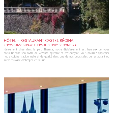
HÔTEL – RESTAURANT CASTEL RÉGINA
REPOS DANS UN PARC THERMAL DU PUY DE DÔME ★★
Idéalement situé dans le parc Thermal, notre établissement est heureux de vous
accueillir dans son cadre de verdure agréable et ressourçant. Vous pourrez apprécier
notre cuisine traditionnelle et de qualité dans une de nos deux salles de restaurant ou
sur la terrasse ombragée et fleurie....