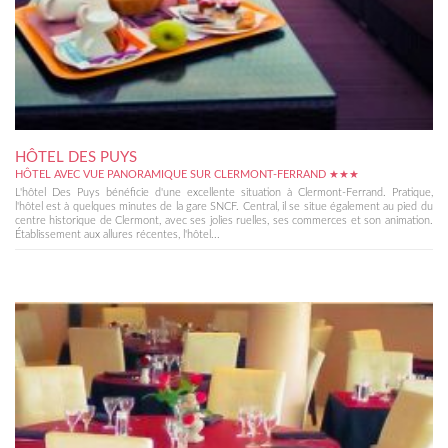
HÔTEL DES PUYS
HÔTEL AVEC VUE PANORAMIQUE SUR CLERMONT-FERRAND ★★★
L'hôtel Des Puys bénéficie d'une excellente situation à Clermont-Ferrand. Pratique,
l'hôtel est à quelques minutes de la gare SNCF. Central, il se situe également au pied du
centre historique de Clermont, avec ses jolies ruelles, ses commerces et son animation.
Établissement aux allures récentes, l'hôtel...