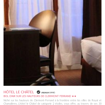
HÔTEL LE CHÂTEL
(
PREMIUM
EXPIRÉ)
BOL D'AIR SUR LES HAUTEURS DE CLERMONT FERRAND ★★
Niché sur les hauteurs de Clermont-Ferrand à la frontière entre les villes de Royat et
Chamalières, Lhôtel le Châtel de catégorie 2 étoiles, vous offre, au travers de ses 30