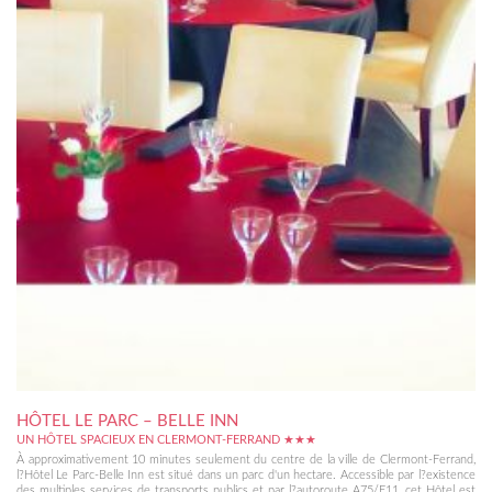
HÔTEL LE PARC – BELLE INN
UN HÔTEL SPACIEUX EN CLERMONT-FERRAND ★★★
À approximativement 10 minutes seulement du centre de la ville de Clermont-Ferrand,
l?Hôtel Le Parc-Belle Inn est situé dans un parc d'un hectare. Accessible par l?existence
des multiples services de transports publics et par l?autoroute A75/E11, cet Hôtel est