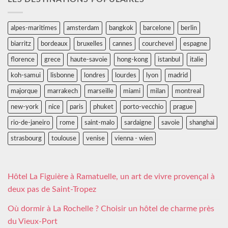
alpes-maritimes
amsterdam
bangkok
barcelone
berlin
biarritz
bordeaux
bruxelles
cannes
courchevel
espagne
florence
grece
haute-savoie
hong-kong
istanbul
italie
koh-samui
lisbonne
londres
lourdes
lyon
madrid
majorque
marrakech
marseille
miami
milan
montreal
new-york
nice
paris
phuket
porto-vecchio
prague
rio-de-janeiro
rome
saint-malo
sardaigne
savoie
shanghai
strasbourg
toulouse
venise
vienna - wien
Hôtel La Figuière à Ramatuelle, un art de vivre provençal à
deux pas de Saint-Tropez
Où dormir à La Rochelle ? Choisir un hôtel de charme près
du Vieux-Port