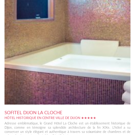
SOFITEL DIJON LA CLOCHE
HÔTEL HISTORIQUE EN CENTRE-VILLE DE DIJON ★★★★★
Adresse emblématique, le Grand Hôtel La Cloche est un établissement historique de
Dijon, comme en témoigne sa splendide architecture de la fin XIXe. L'hôtel a su
conserver un style élégant et authentique à travers sa soixantaine de chambres et de