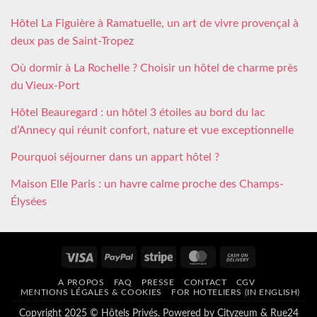
Hôtel La Figuière à Ramatuelle, un art de vivre provençal à
deux pas de Saint-Tropez
Où dormir à La Rochelle ? Choisir un hôtel de charme près
du Vieux-Port
Hôtel Beauregard : un hôtel 3 étoiles au bord du lac
d’Annecy qui réunit confort, nature et vue exceptionnelle
Pourquoi séjourner dans un appart hôtel ?
Maison Elle Paris : un havre calme proche des Champs-
Élysées
Visa
PayPal
Stripe
MasterCard
Cash
On
A PROPOS
FAQ
PRESSE
CONTACT
CGV
Delivery
MENTIONS LÉGALES & COOKIES
FOR HOTELIERS (IN ENGLISH)
Copyright 2025 © Hôtels Privés. Powered by
Cityzeum
&
Rue24