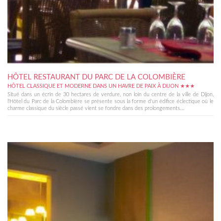
HÔTEL RESTAURANT DU PARC DE LA COLOMBIÈRE
HÔTEL CLASSIQUE ET MODERNE DANS UN HAVRE DE PAIX À DIJON ★★★
Situé dans un écrin de 30 hectares de verdure, non loin du centre de la ville de Dijon,
l'Hôtel du Parc de la Colombière se présente sous la forme d'un édifice éclectique où le
charme classique du siècle passé vient se fondre dans des prolongements...