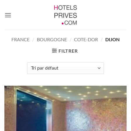
Passer
au
contenu
FRANCE
/
BOURGOGNE
/
COTE-DOR
/
DIJON
FILTRER