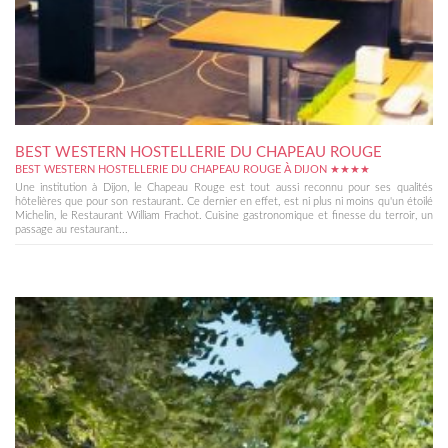
BEST WESTERN HOSTELLERIE DU CHAPEAU ROUGE
BEST WESTERN HOSTELLERIE DU CHAPEAU ROUGE À DIJON ★★★★
Une institution à Dijon, le Chapeau Rouge est tout aussi reconnu pour ses qualités
hôtelières que pour son restaurant. Ce dernier en effet, est ni plus ni moins qu'un étoilé
Michelin, le Restaurant William Frachot. Cuisine gastronomique et finesse du terroir, un
passage au restaurant...