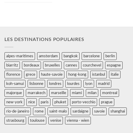
LES DESTINATIONS POPULAIRES
alpes-maritimes
amsterdam
bangkok
barcelone
berlin
biarritz
bordeaux
bruxelles
cannes
courchevel
espagne
florence
grece
haute-savoie
hong-kong
istanbul
italie
koh-samui
lisbonne
londres
lourdes
lyon
madrid
majorque
marrakech
marseille
miami
milan
montreal
new-york
nice
paris
phuket
porto-vecchio
prague
rio-de-janeiro
rome
saint-malo
sardaigne
savoie
shanghai
strasbourg
toulouse
venise
vienna - wien