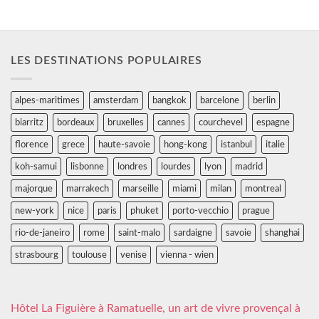
LES DESTINATIONS POPULAIRES
alpes-maritimes
amsterdam
bangkok
barcelone
berlin
biarritz
bordeaux
bruxelles
cannes
courchevel
espagne
florence
grece
haute-savoie
hong-kong
istanbul
italie
koh-samui
lisbonne
londres
lourdes
lyon
madrid
majorque
marrakech
marseille
miami
milan
montreal
new-york
nice
paris
phuket
porto-vecchio
prague
rio-de-janeiro
rome
saint-malo
sardaigne
savoie
shanghai
strasbourg
toulouse
venise
vienna - wien
Hôtel La Figuière à Ramatuelle, un art de vivre provençal à