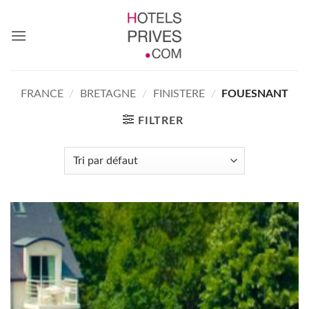
Passer
au
contenu
FRANCE
/
BRETAGNE
/
FINISTERE
/
FOUESNANT
FILTRER