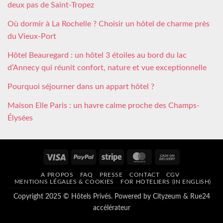
deux pas de Saint-Tropez
Où dormir à La Rochelle ? Choisir un hôtel de charme près
du Vieux-Port
Hôtel Beauregard : un hôtel 3 étoiles au bord du lac
d’Annecy qui réunit confort, nature et vue exceptionnelle
Pourquoi séjourner dans un appart hôtel ?
Maison Elle Paris : un havre calme proche des Champs-
Élysées
Visa
PayPal
Stripe
MasterCard
Cash
On
A PROPOS
FAQ
PRESSE
CONTACT
CGV
Delivery
MENTIONS LÉGALES & COOKIES
FOR HOTELIERS (IN ENGLISH)
Copyright 2025 © Hôtels Privés. Powered by
Cityzeum
&
Rue24
accélérateur