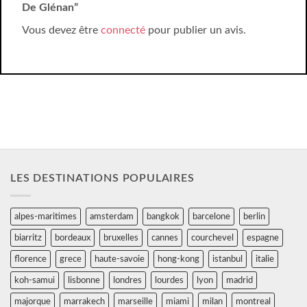
De Glénan”
Vous devez être
connecté
pour publier un avis.
LES DESTINATIONS POPULAIRES
alpes-maritimes
amsterdam
bangkok
barcelone
berlin
biarritz
bordeaux
bruxelles
cannes
courchevel
espagne
florence
grece
haute-savoie
hong-kong
istanbul
italie
koh-samui
lisbonne
londres
lourdes
lyon
madrid
majorque
marrakech
marseille
miami
milan
montreal