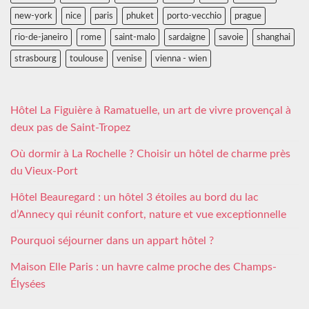
new-york
nice
paris
phuket
porto-vecchio
prague
rio-de-janeiro
rome
saint-malo
sardaigne
savoie
shanghai
strasbourg
toulouse
venise
vienna - wien
Hôtel La Figuière à Ramatuelle, un art de vivre provençal à
deux pas de Saint-Tropez
Où dormir à La Rochelle ? Choisir un hôtel de charme près
du Vieux-Port
Hôtel Beauregard : un hôtel 3 étoiles au bord du lac
d’Annecy qui réunit confort, nature et vue exceptionnelle
Pourquoi séjourner dans un appart hôtel ?
Maison Elle Paris : un havre calme proche des Champs-
Élysées