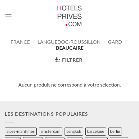
Passer
au
contenu
FRANCE
/
LANGUEDOC-ROUSSILLON
/
GARD
/
BEAUCAIRE
FILTRER
Aucun produit ne correspond à votre sélection.
LES DESTINATIONS POPULAIRES
alpes-maritimes
amsterdam
bangkok
barcelone
berlin