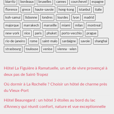
biarritz
bordeaux
bruxelles
cannes
courchevel
espagne
florence
grece
haute-savoie
hong-kong
istanbul
italie
koh-samui
lisbonne
londres
lourdes
lyon
madrid
majorque
marrakech
marseille
miami
milan
montreal
new-york
nice
paris
phuket
porto-vecchio
prague
rio-de-janeiro
rome
saint-malo
sardaigne
savoie
shanghai
strasbourg
toulouse
venise
vienna - wien
Hôtel La Figuière à Ramatuelle, un art de vivre provençal à
deux pas de Saint-Tropez
Où dormir à La Rochelle ? Choisir un hôtel de charme près
du Vieux-Port
Hôtel Beauregard : un hôtel 3 étoiles au bord du lac
d’Annecy qui réunit confort, nature et vue exceptionnelle