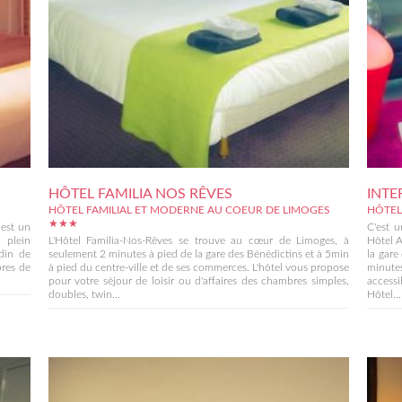
HÔTEL FAMILIA NOS RÊVES
INTE
HÔTEL FAMILIAL ET MODERNE AU COEUR DE LIMOGES
HÔTEL
★★★
 est un
C'est u
 plein
L'Hôtel Familia-Nos-Rêves se trouve au cœur de Limoges, à
Hôtel A
rdin de
seulement 2 minutes à pied de la gare des Bénédictins et à 5min
la gare
bres de
à pied du centre-ville et de ses commerces. L'hôtel vous propose
minute
pour votre séjour de loisir ou d'affaires des chambres simples,
access
doubles, twin...
Hôtel...