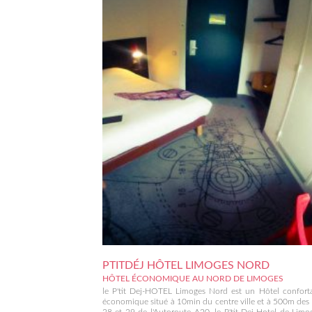
PTITDÉJ HÔTEL LIMOGES NORD
HÔTEL ÉCONOMIQUE AU NORD DE LIMOGES
le P'tit Dej-HOTEL Limoges Nord est un Hôtel conforta
économique situé à 10min du centre ville et à 500m des 