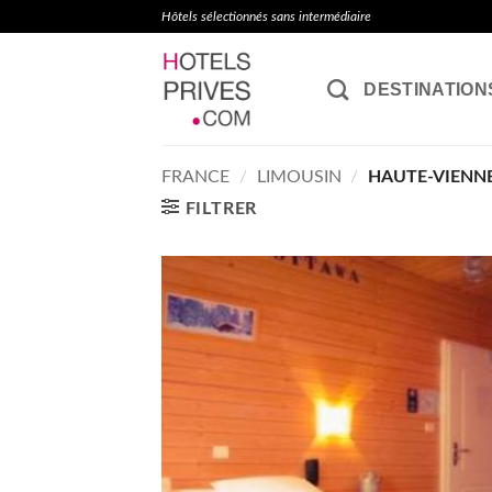
Passer
Hôtels sélectionnés sans intermédiaire
au
contenu
DESTINATION
FRANCE
/
LIMOUSIN
/
HAUTE-VIENN
FILTRER