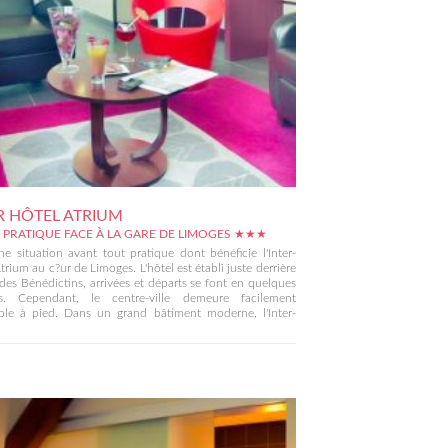
R HÔTEL ATRIUM
 PRATIQUE FACE À LA GARE DE LIMOGES ★★★
ne situation avant tout pratique dont bénéficie l'Inter-
trium au c?ur de Limoges. L'hôtel est établi juste derrière
 des Bénédictins, arrivées et départs se font en quelques
s. Cependant, le centre-ville demeure facilement
ible à pied. Dans un grand bâtiment moderne, l'Inter-