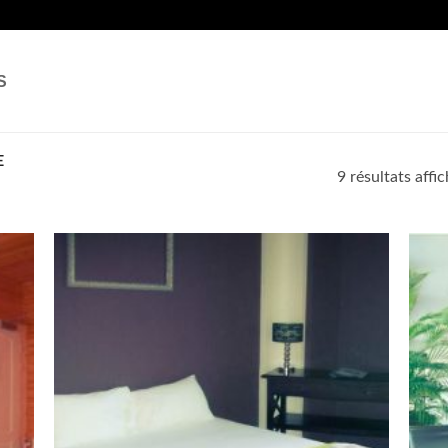
S
E
9 résultats affi