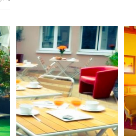
ges est
.