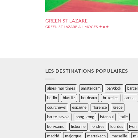
GREEN ST LAZARE
GREEN ST LAZARE À LIMOGES ★★★
LES DESTINATIONS POPULAIRES
alpes-maritimes
amsterdam
bangkok
barce
berlin
biarritz
bordeaux
bruxelles
cannes
courchevel
espagne
florence
grece
haute-savoie
hong-kong
istanbul
italie
koh-samui
lisbonne
londres
lourdes
lyon
madrid
majorque
marrakech
marseille
mi