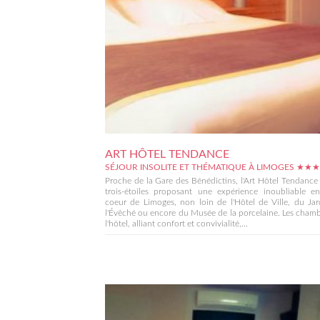
ART HÔTEL TENDANCE
SÉJOUR INSOLITE ET THÉMATIQUE À LIMOGES ★★★
Proche de la Gare des Bénédictins, l'Art Hôtel Tendance
trois-étoiles proposant une expérience inoubliable en
coeur de Limoges, non loin de l'Hôtel de Ville, du Ja
l'Évêché ou encore du Musée de la porcelaine. Les cham
l'hôtel, alliant confort et convivialité,...