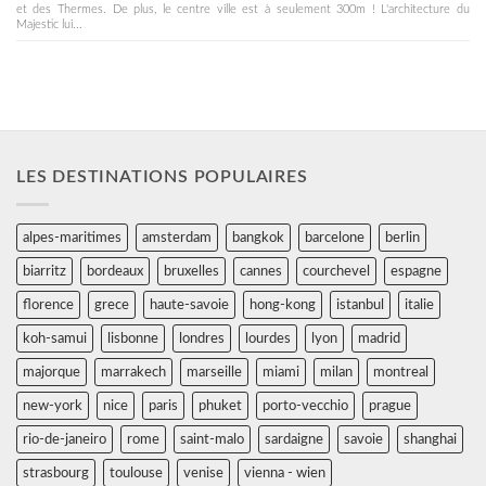
et des Thermes. De plus, le centre ville est à seulement 300m ! L'architecture du
Majestic lui...
LES DESTINATIONS POPULAIRES
alpes-maritimes
amsterdam
bangkok
barcelone
berlin
biarritz
bordeaux
bruxelles
cannes
courchevel
espagne
florence
grece
haute-savoie
hong-kong
istanbul
italie
koh-samui
lisbonne
londres
lourdes
lyon
madrid
majorque
marrakech
marseille
miami
milan
montreal
new-york
nice
paris
phuket
porto-vecchio
prague
rio-de-janeiro
rome
saint-malo
sardaigne
savoie
shanghai
strasbourg
toulouse
venise
vienna - wien