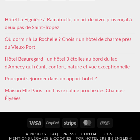
Hôtel La Figuière à Ramatuelle, un art de vivre provençal à
deux pas de Saint-Tropez
Où dormir à La Rochelle ? Choisir un hôtel de charme près
du Vieux-Port
Hôtel Beauregard : un hôtel 3 étoiles au bord du lac
d’Annecy qui réunit confort, nature et vue exceptionnelle
Pourquoi séjourner dans un appart hôtel ?
Maison Elle Paris : un havre calme proche des Champs-
Élysées
Visa
PayPal
Stripe
MasterCard
Cash
On
A PROPOS
FAQ
PRESSE
CONTACT
CGV
Delivery
MENTIONS LÉGALES & COOKIES
FOR HOTELIERS (IN ENGLISH)