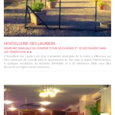
HOSTELLERIE DES LAURIERS
DEMEURE FAMILIALE DU XVIIIÈME POUR SÉJOURNER ET SE RESTAURER DANS
LES TRADITIONS ★★
L'Hostellerie des Lauriers est situé à proximité immédiate de la rivière à Villeneuve sur
Tarn, commune de Curvalle dans le département du Tarn dans la région Midi-Pyrénées.
A quelques encablures du méandre d'Ambialet et à 30 kilomètres d'Albi vous allez
découvrir un région encore préserver....