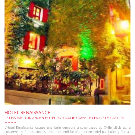
HÔTEL RENAISSANCE
LE CHARME D'UN ANCIEN HÔTEL PARTICULIER DANS LE CENTRE DE CASTRES
★★★★
L'Hôtel Renaissance occupe une belle demeure à colombages du XVIIè siècle qui a
conservé, au fil des années,toute l'authenticité d'un ancien hôtel particulier grâce au