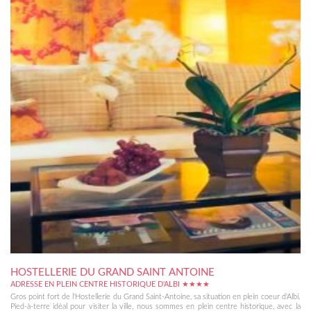
HOSTELLERIE DU GRAND SAINT ANTOINE
ADRESSE EN PLEIN CENTRE HISTORIQUE D'ALBI ★★★★
Gros point fort de l'Hostellerie du Grand Saint-Antoine, sa situation en plein coeur d'Albi.
Pied-à-terre idéal pour visiter la ville, nous sommes en plein centre historique, avec la