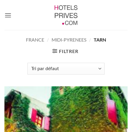
Passer
au
contenu
FRANCE
/
MIDI-PYRENEES
/
TARN
FILTRER