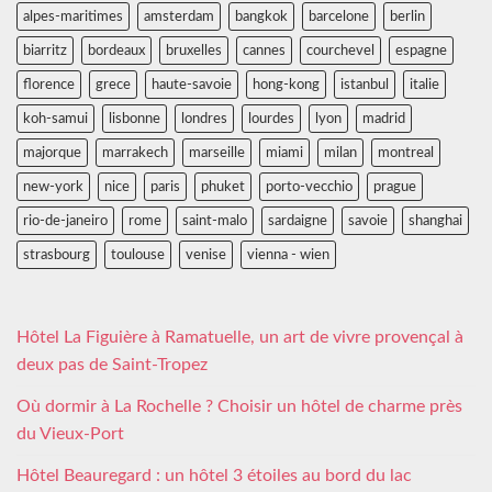
alpes-maritimes
amsterdam
bangkok
barcelone
berlin
biarritz
bordeaux
bruxelles
cannes
courchevel
espagne
florence
grece
haute-savoie
hong-kong
istanbul
italie
koh-samui
lisbonne
londres
lourdes
lyon
madrid
majorque
marrakech
marseille
miami
milan
montreal
new-york
nice
paris
phuket
porto-vecchio
prague
rio-de-janeiro
rome
saint-malo
sardaigne
savoie
shanghai
strasbourg
toulouse
venise
vienna - wien
Hôtel La Figuière à Ramatuelle, un art de vivre provençal à
deux pas de Saint-Tropez
Où dormir à La Rochelle ? Choisir un hôtel de charme près
du Vieux-Port
Hôtel Beauregard : un hôtel 3 étoiles au bord du lac