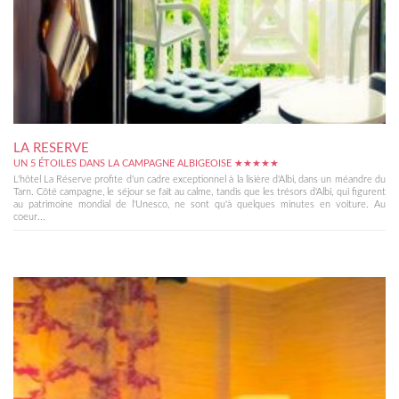
LA RESERVE
UN 5 ÉTOILES DANS LA CAMPAGNE ALBIGEOISE ★★★★★
L'hôtel La Réserve profite d'un cadre exceptionnel à la lisière d'Albi, dans un méandre du
Tarn. Côté campagne, le séjour se fait au calme, tandis que les trésors d'Albi, qui figurent
au patrimoine mondial de l'Unesco, ne sont qu'à quelques minutes en voiture. Au
coeur...