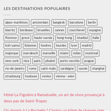
LES DESTINATIONS POPULAIRES
alpes-maritimes
amsterdam
bangkok
barcelone
berlin
biarritz
bordeaux
bruxelles
cannes
courchevel
espagne
florence
grece
haute-savoie
hong-kong
istanbul
italie
koh-samui
lisbonne
londres
lourdes
lyon
madrid
majorque
marrakech
marseille
miami
milan
montreal
new-york
nice
paris
phuket
porto-vecchio
prague
rio-de-janeiro
rome
saint-malo
sardaigne
savoie
shanghai
strasbourg
toulouse
venise
vienna - wien
Hôtel La Figuière à Ramatuelle, un art de vivre provençal à
deux pas de Saint-Tropez
Où dormir à La Rochelle ? Choisir un hôtel de charme près