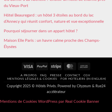
du Vieux-Port
Hôtel Beauregard : un hôtel 3 étoiles au bord du lac
d’Annecy qui réunit confort, nature et vue exceptionnelle
Pourquoi séjourner dans un appart hôtel ?
Maison Elle Paris : un havre calme proche des Champs-
Élysées
Visa
PayPal
Stripe
MasterCard
Cash
On
A PROPOS
FAQ
PRESSE
CONTACT
CGV
Delivery
MENTIONS LÉGALES & COOKIES
FOR HOTELIERS (IN ENGLISH)
Copyright 2025 © Hôtels Privés. Powered by
Cityzeum
&
Rue24
accélérateur
Mentions de Cookies WordPress par Real Cookie Banner