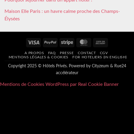
Pourquoi séjourner dans un appart hôtel ?
Maison Elle Paris : un havre calme proche des Champs-
Élysées
Visa
PayPal
Stripe
MasterCard
Cash
On
A PROPOS
FAQ
PRESSE
CONTACT
CGV
Delivery
MENTIONS LÉGALES & COOKIES
FOR HOTELIERS (IN ENGLISH)
Copyright 2025 © Hôtels Privés. Powered by
Cityzeum
&
Rue24
accélérateur
Mentions de Cookies WordPress par Real Cookie Banner