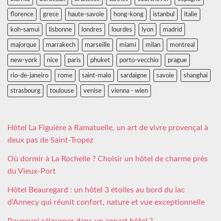
florence
grece
haute-savoie
hong-kong
istanbul
italie
koh-samui
lisbonne
londres
lourdes
lyon
madrid
majorque
marrakech
marseille
miami
milan
montreal
new-york
nice
paris
phuket
porto-vecchio
prague
rio-de-janeiro
rome
saint-malo
sardaigne
savoie
shanghai
strasbourg
toulouse
venise
vienna - wien
Hôtel La Figuière à Ramatuelle, un art de vivre provençal à
deux pas de Saint-Tropez
Où dormir à La Rochelle ? Choisir un hôtel de charme près
du Vieux-Port
Hôtel Beauregard : un hôtel 3 étoiles au bord du lac
d’Annecy qui réunit confort, nature et vue exceptionnelle