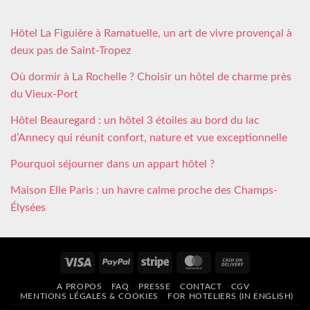
Hôtel La Figuière à Ramatuelle, un art de vivre provençal à
deux pas de Saint-Tropez
Où dormir à La Rochelle ? Choisir un hôtel de charme près
du Vieux-Port
Hôtel Beauregard : un hôtel 3 étoiles au bord du lac
d’Annecy qui réunit confort, nature et vue exceptionnelle
Pourquoi séjourner dans un appart hôtel ?
Maison Elle Paris : un havre calme proche des Champs-
Élysées
Visa
PayPal
Stripe
MasterCard
Cash
On
A PROPOS
FAQ
PRESSE
CONTACT
CGV
Delivery
MENTIONS LÉGALES & COOKIES
FOR HOTELIERS (IN ENGLISH)