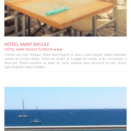
HÔTEL SAINT AYGULF
HÔTEL SAINT AYGULF À FRÉJUS ★★★
Comme son nom l'indique, l'hôtel Saint-Aygulf se situe à Saint-Aygulf, station balnéaire
animée de la Côte d'Azur. Outre les plaisirs de la plage, les sorties et les restaurants, à
deux pas, l'hôtel constitue un point de chute pratique pour découvrir la côte, Fréjus,
Saint-Raphaël, Sainte-Maxime......