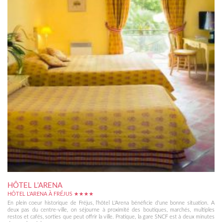
HÔTEL L’ARENA
HÔTEL L'ARENA À FRÉJUS ★★★★
En plein coeur historique de Fréjus, l'hôtel L'Arena bénéficie d'une bonne situation. A
deux pas du centre-ville, on séjourne à proximité des boutiques, marchés, multiples
restos et cafés, sorties que peut offrir la ville. Pratique, la gare SNCF est à deux minutes