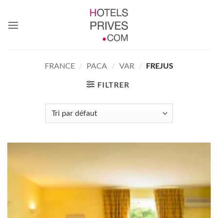
Passer
au
contenu
FRANCE
/
PACA
/
VAR
/
FREJUS
FILTRER