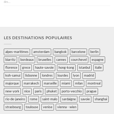
des...
LES DESTINATIONS POPULAIRES
alpes-maritimes
amsterdam
bangkok
barcelone
berlin
biarritz
bordeaux
bruxelles
cannes
courchevel
espagne
florence
grece
haute-savoie
hong-kong
istanbul
italie
koh-samui
lisbonne
londres
lourdes
lyon
madrid
majorque
marrakech
marseille
miami
milan
montreal
new-york
nice
paris
phuket
porto-vecchio
prague
rio-de-janeiro
rome
saint-malo
sardaigne
savoie
shanghai
strasbourg
toulouse
venise
vienna - wien