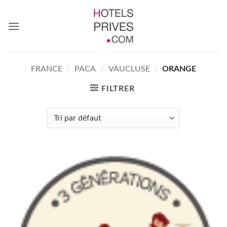
Passer
au
contenu
FRANCE
/
PACA
/
VAUCLUSE
/
ORANGE
FILTRER