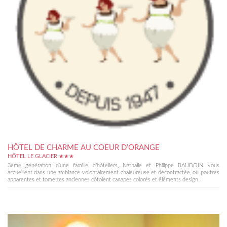
HÔTEL DE CHARME AU COEUR D’ORANGE
HÔTEL LE GLACIER ★★★
3ème génération d’une famille d’hôteliers, Nathalie et Philippe BAUDOIN vous
accueillent dans une ambiance volontairement chaleureuse et décontractée, où poutres
apparentes et tomettes anciennes côtoient canapés colorés et éléments design.