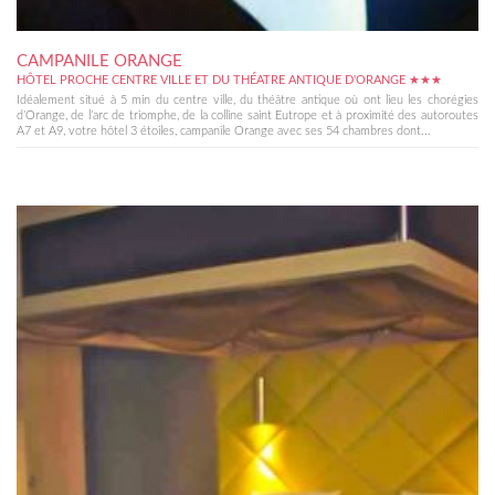
CAMPANILE ORANGE
HÔTEL PROCHE CENTRE VILLE ET DU THÉATRE ANTIQUE D'ORANGE ★★★
Idéalement situé à 5 min du centre ville, du théâtre antique où ont lieu les chorégies
d’Orange, de l’arc de triomphe, de la colline saint Eutrope et à proximité des autoroutes
A7 et A9, votre hôtel 3 étoiles, campanile Orange avec ses 54 chambres dont...