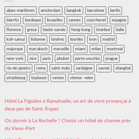
alpes-maritimes
amsterdam
bangkok
barcelone
berlin
biarritz
bordeaux
bruxelles
cannes
courchevel
espagne
florence
grece
haute-savoie
hong-kong
istanbul
italie
koh-samui
lisbonne
londres
lourdes
lyon
madrid
majorque
marrakech
marseille
miami
milan
montreal
new-york
nice
paris
phuket
porto-vecchio
prague
rio-de-janeiro
rome
saint-malo
sardaigne
savoie
shanghai
strasbourg
toulouse
venise
vienna - wien
Hôtel La Figuière à Ramatuelle, un art de vivre provençal à
deux pas de Saint-Tropez
Où dormir à La Rochelle ? Choisir un hôtel de charme près
du Vieux-Port