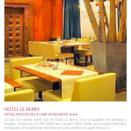
HOTEL LE BERRY
HÔTEL PROCHE DE LA GARE DE BOURGES ★★★
Ce que l'on retient avant tout de l'hôtel Le Berry, c'est sa situation très pratique à
Bourges. L'hôtel est en effet établi face à la gare SNCF, tandis que le centre historique
de Bourges et la cathédrale Saint-Etienne sont à environ un quart d'heure à...