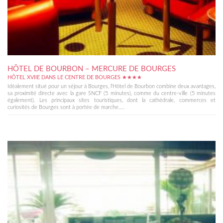
HÔTEL DE BOURBON – MERCURE DE BOURGES
HÔTEL XVIIE DANS LE CENTRE DE BOURGES ★★★★
Idéalement situé pour un séjour à Bourges, l'Hôtel de Bourbon combine deux avantages,
sa proximité directe avec la gare SNCF (5 minutes), comme du centre-ville (5 minutes
également). Les principaux sites touristiques, dont la cathédrale, commerces et
curiosités de Bourges sont à portée de marche....