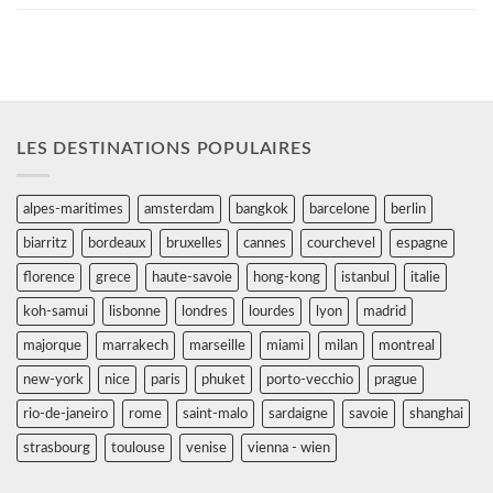
LES DESTINATIONS POPULAIRES
alpes-maritimes
amsterdam
bangkok
barcelone
berlin
biarritz
bordeaux
bruxelles
cannes
courchevel
espagne
florence
grece
haute-savoie
hong-kong
istanbul
italie
koh-samui
lisbonne
londres
lourdes
lyon
madrid
majorque
marrakech
marseille
miami
milan
montreal
new-york
nice
paris
phuket
porto-vecchio
prague
rio-de-janeiro
rome
saint-malo
sardaigne
savoie
shanghai
strasbourg
toulouse
venise
vienna - wien