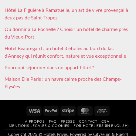
Hôtel La Figuière à Ramatuelle, un art de vivre provençal à
deux pas de Saint-Tropez
Où dormir à La Rochelle ? Choisir un hôtel de charme près
du Vieux-Port
Hôtel Beauregard : un hôtel 3 étoiles au bord du lac
d’Annecy qui réunit confort, nature et vue exceptionnelle
Pourquoi séjourner dans un appart hôtel ?
Maison Elle Paris : un havre calme proche des Champs-
Élysées
Visa
PayPal
Stripe
MasterCard
Cash
On
A PROPOS
FAQ
PRESSE
CONTACT
CGV
Delivery
MENTIONS LÉGALES & COOKIES
FOR HOTELIERS (IN ENGLISH)
Copyright 2025 © Hôtels Privés. Powered by
Cityzeum
&
Rue24