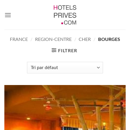
Passer
au
contenu
FRANCE
/
REGION-CENTRE
/
CHER
/
BOURGES
FILTRER