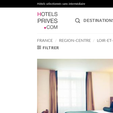
Passer
Hôtels sélectionnés sans intermédiaire
au
contenu
DESTINATION
FRANCE
/
REGION-CENTRE
/
LOIR-ET
FILTRER