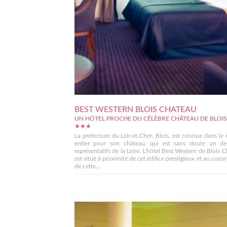
BEST WESTERN BLOIS CHATEAU
UN HÔTEL PROCHE DU CÉLÈBRE CHÂTEAU DE BLOIS
★★★
La préfecture du Loir-et-Cher, Blois, est connue dans l
entier pour son château, qui est sans doute un de
représentatifs de la Loire. L'hôtel Best Western de Blois 
est situé à proximité de cet édifice prestigieux et au coe
de cette...