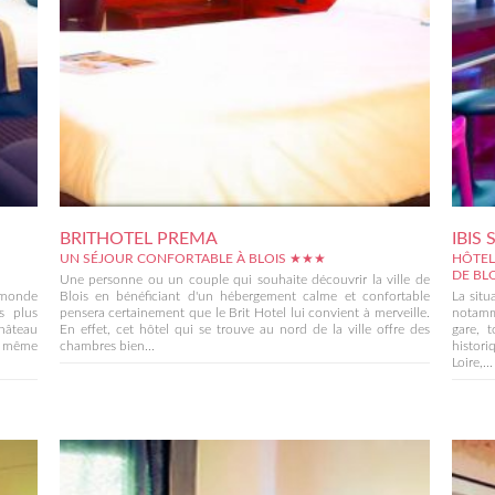
BRITHOTEL PREMA
IBIS
UN SÉJOUR CONFORTABLE À BLOIS ★★★
HÔTEL
DE BL
Une personne ou un couple qui souhaite découvrir la ville de
e monde
Blois en bénéficiant d'un hébergement calme et confortable
La situ
s plus
pensera certainement que le Brit Hotel lui convient à merveille.
notamme
Château
En effet, cet hôtel qui se trouve au nord de la ville offre des
gare, 
ur même
chambres bien...
histor
Loire,...