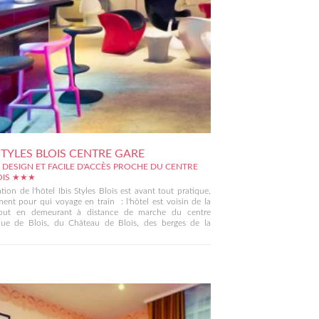
 STYLES BLOIS CENTRE GARE
 DESIGN ET FACILE D'ACCÈS PROCHE DU CENTRE
OIS ★★★
ation de l'hôtel Ibis Styles Blois est avant tout pratique,
nt pour qui voyage en train : l'hôtel est voisin de la
tout en demeurant à distance de marche du centre
ique de Blois, du Château de Blois, des berges de la