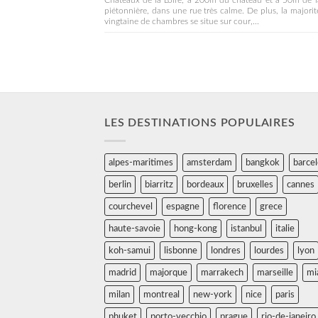
Châteaux de la Loire, à 200m du château et à 50m de l
piétonnière, dans une rue très calme. De plus, la majorit
vingtaine de chambres se situe sur cour,...
LES DESTINATIONS POPULAIRES
alpes-maritimes
amsterdam
bangkok
barce
berlin
biarritz
bordeaux
bruxelles
cannes
courchevel
espagne
florence
grece
haute-savoie
hong-kong
istanbul
italie
koh-samui
lisbonne
londres
lourdes
lyon
madrid
majorque
marrakech
marseille
mi
milan
montreal
new-york
nice
paris
phuket
porto-vecchio
prague
rio-de-janeiro