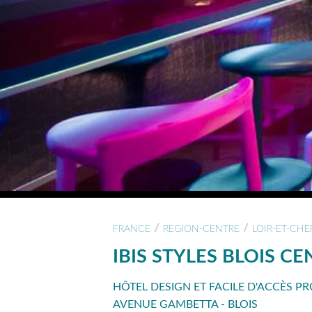
/
/
FRANCE
REGION-CENTRE
LOIR-ET-CHE
IBIS STYLES BLOIS C
HÔTEL DESIGN ET FACILE D'ACCÈS P
AVENUE GAMBETTA - BLOIS