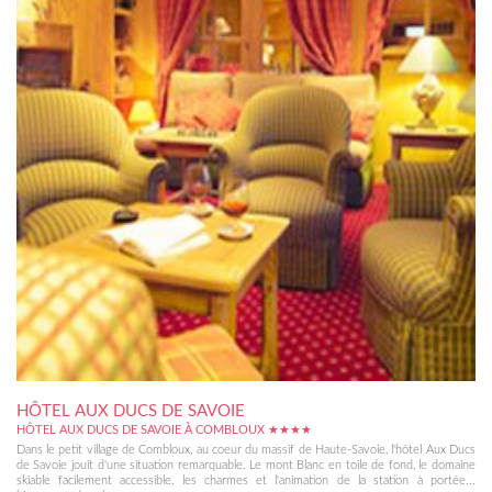
HÔTEL AUX DUCS DE SAVOIE
HÔTEL AUX DUCS DE SAVOIE À COMBLOUX ★★★★
Dans le petit village de Combloux, au coeur du massif de Haute-Savoie, l'hôtel Aux Ducs
de Savoie jouit d'une situation remarquable. Le mont Blanc en toile de fond, le domaine
skiable facilement accessible, les charmes et l'animation de la station à portée...