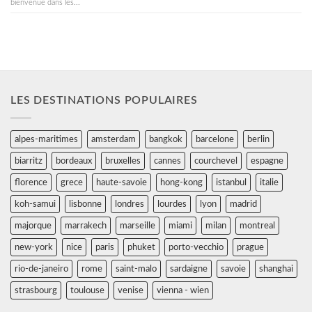
bienvenue dans les...
LES DESTINATIONS POPULAIRES
alpes-maritimes
amsterdam
bangkok
barcelone
berlin
biarritz
bordeaux
bruxelles
cannes
courchevel
espagne
florence
grece
haute-savoie
hong-kong
istanbul
italie
koh-samui
lisbonne
londres
lourdes
lyon
madrid
majorque
marrakech
marseille
miami
milan
montreal
new-york
nice
paris
phuket
porto-vecchio
prague
rio-de-janeiro
rome
saint-malo
sardaigne
savoie
shanghai
strasbourg
toulouse
venise
vienna - wien