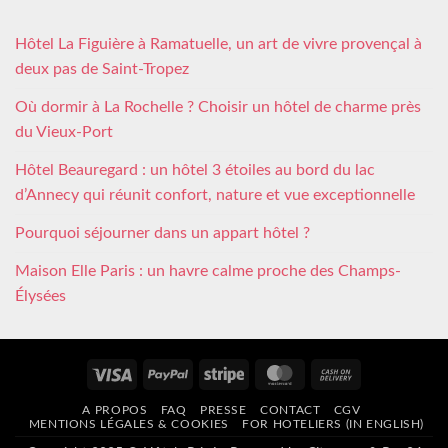
Hôtel La Figuière à Ramatuelle, un art de vivre provençal à
deux pas de Saint-Tropez
Où dormir à La Rochelle ? Choisir un hôtel de charme près
du Vieux-Port
Hôtel Beauregard : un hôtel 3 étoiles au bord du lac
d’Annecy qui réunit confort, nature et vue exceptionnelle
Pourquoi séjourner dans un appart hôtel ?
Maison Elle Paris : un havre calme proche des Champs-
Élysées
Visa
PayPal
Stripe
MasterCard
Cash
On
A PROPOS
FAQ
PRESSE
CONTACT
CGV
Delivery
MENTIONS LÉGALES & COOKIES
FOR HOTELIERS (IN ENGLISH)