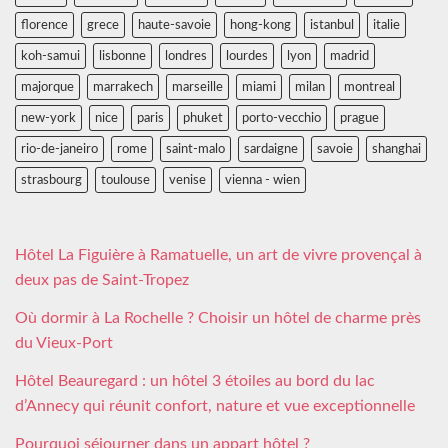
florence
grece
haute-savoie
hong-kong
istanbul
italie
koh-samui
lisbonne
londres
lourdes
lyon
madrid
majorque
marrakech
marseille
miami
milan
montreal
new-york
nice
paris
phuket
porto-vecchio
prague
rio-de-janeiro
rome
saint-malo
sardaigne
savoie
shanghai
strasbourg
toulouse
venise
vienna - wien
Hôtel La Figuière à Ramatuelle, un art de vivre provençal à
deux pas de Saint-Tropez
Où dormir à La Rochelle ? Choisir un hôtel de charme près
du Vieux-Port
Hôtel Beauregard : un hôtel 3 étoiles au bord du lac
d’Annecy qui réunit confort, nature et vue exceptionnelle
Pourquoi séjourner dans un appart hôtel ?