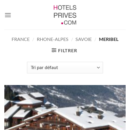
Passer
au
contenu
FRANCE
/
RHONE-ALPES
/
SAVOIE
/
MERIBEL
FILTRER