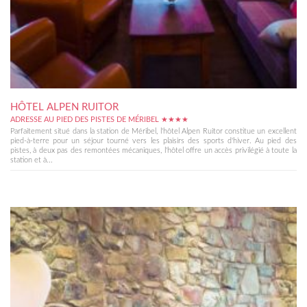
HÔTEL ALPEN RUITOR
ADRESSE AU PIED DES PISTES DE MÉRIBEL ★★★★
Parfaitement situé dans la station de Méribel, l'hôtel Alpen Ruitor constitue un excellent
pied-à-terre pour un séjour tourné vers les plaisirs des sports d'hiver. Au pied des
pistes, à deux pas des remontées mécaniques, l'hôtel offre un accès privilégié à toute la
station et à...