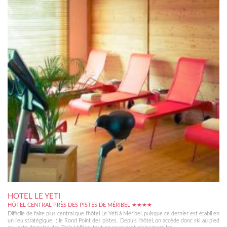
HOTEL LE YETI
HÔTEL CENTRAL PRÈS DES PISTES DE MÉRIBEL ★★★★
Difficile de faire plus central que l'hôtel Le Yéti à Méribel, puisque ce dernier est établi en
un lieu stratégique : le Rond Point des pistes. Depuis l'hôtel, on accède donc ski au pied