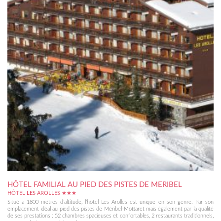
HÔTEL FAMILIAL AU PIED DES PISTES DE MERIBEL
HÔTEL LES AROLLES ★★★
Situé à 1800 mètres d’altitude, l’hôtel Les Arolles est unique en son genre. Par son
emplacement idéal au pied des pistes de Méribel-Mottaret mais également par la qualité
de ses prestations : 52 chambres spacieuses et confortables, 2 restaurants traditionnels,