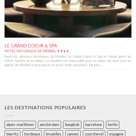
LE GRAND COEUR & SPA
HÔTEL HISTORIQUE DE MÉRIBEL ★★★★
Parmi les adresses historiques de Méribel, Le Grand Coeur & Spa se classe parmi les
hôtels réputés de la station. La situation est impeccable pour un séjour ski, avec tous les
plaisirs de Méribel à deux pas et un accès facile aux pistes. De plus,...
LES DESTINATIONS POPULAIRES
alpes-maritimes
amsterdam
bangkok
barcelone
berlin
biarritz
bordeaux
bruxelles
cannes
courchevel
espagne