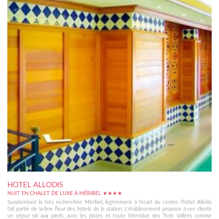
HOTEL ALLODIS
NUIT EN CHALET DE LUXE À MÉRIBEL ★★★★
Surplombant la très recherchée Méribel, légèrement à l'écart du centre, l'hôtel Allodis
fait partie de la fine fleur des hôtels de la station. L'établissement propose à ses clients
un séjour ski aux pieds, avec les pistes et toute l'étendue des Trois Vallées comme