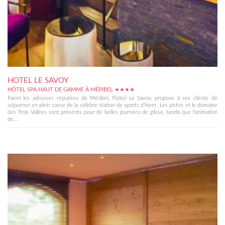
HOTEL LE SAVOY
HÔTEL SPA HAUT DE GAMME À MÉRIBEL ★★★★
Parmi les adresses réputées de Méribel, l'hôtel Le Savoy propose à ses clients de
séjourner en plein coeur de la célèbre station de sports d'hiver. Les pistes et le domaine
des Trois Vallées sont présents pour de belles journées de glisse, tandis que l'animation
de...