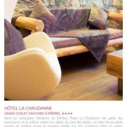
HÔTEL LA CHAUDANNE
GRAND CHALET SAVOYARD À MÉRIBEL ★★★★
Parmi les institutions hôtelières de Méribel, l'hôtel La Chaudanne fait partie des
précurseurs de la célèbre station des Alpes. Au pied des pistes, cet hôtel ski aux pieds
permet de profiter autant du domaine skiable que des nombreux loisirs et sorties