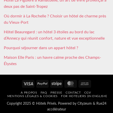
Hôtel La Figuière à Ramatuelle, un art de vivre provençal à
deux pas de Saint-Tropez
Où dormir à La Rochelle ? Choisir un hôtel de charme près
du Vieux-Port
Hôtel Beauregard : un hôtel 3 étoiles au bord du lac
d’Annecy qui réunit confort, nature et vue exceptionnelle
Pourquoi séjourner dans un appart hôtel ?
Maison Elle Paris : un havre calme proche des Champs-
Élysées
Visa
PayPal
Stripe
MasterCard
Cash
On
A PROPOS
FAQ
PRESSE
CONTACT
CGV
Delivery
MENTIONS LÉGALES & COOKIES
FOR HOTELIERS (IN ENGLISH)
Copyright 2025 © Hôtels Privés. Powered by
Cityzeum
&
Rue24
accélérateur