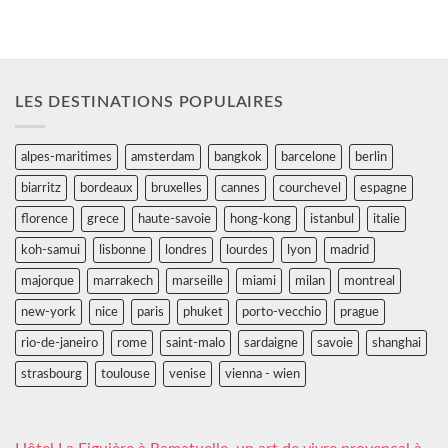
LES DESTINATIONS POPULAIRES
alpes-maritimes
amsterdam
bangkok
barcelone
berlin
biarritz
bordeaux
bruxelles
cannes
courchevel
espagne
florence
grece
haute-savoie
hong-kong
istanbul
italie
koh-samui
lisbonne
londres
lourdes
lyon
madrid
majorque
marrakech
marseille
miami
milan
montreal
new-york
nice
paris
phuket
porto-vecchio
prague
rio-de-janeiro
rome
saint-malo
sardaigne
savoie
shanghai
strasbourg
toulouse
venise
vienna - wien