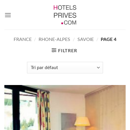
Passer
au
contenu
FRANCE
/
RHONE-ALPES
/
SAVOIE
/
PAGE 4
FILTRER