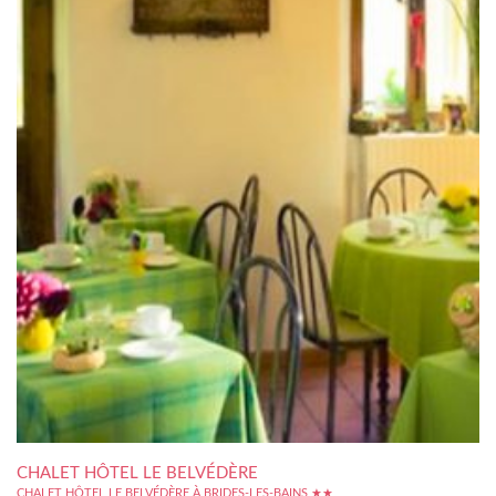
CHALET HÔTEL LE BELVÉDÈRE
CHALET HÔTEL LE BELVÉDÈRE À BRIDES-LES-BAINS ★★