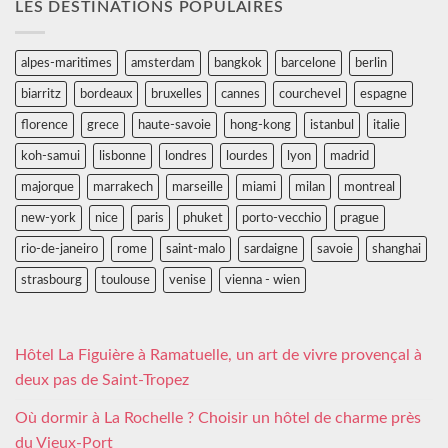
LES DESTINATIONS POPULAIRES
alpes-maritimes
amsterdam
bangkok
barcelone
berlin
biarritz
bordeaux
bruxelles
cannes
courchevel
espagne
florence
grece
haute-savoie
hong-kong
istanbul
italie
koh-samui
lisbonne
londres
lourdes
lyon
madrid
majorque
marrakech
marseille
miami
milan
montreal
new-york
nice
paris
phuket
porto-vecchio
prague
rio-de-janeiro
rome
saint-malo
sardaigne
savoie
shanghai
strasbourg
toulouse
venise
vienna - wien
Hôtel La Figuière à Ramatuelle, un art de vivre provençal à
deux pas de Saint-Tropez
Où dormir à La Rochelle ? Choisir un hôtel de charme près
du Vieux-Port