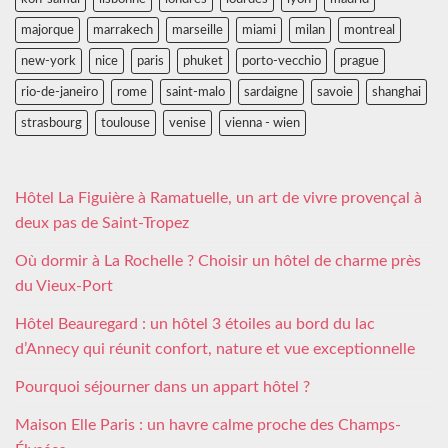
majorque
marrakech
marseille
miami
milan
montreal
new-york
nice
paris
phuket
porto-vecchio
prague
rio-de-janeiro
rome
saint-malo
sardaigne
savoie
shanghai
strasbourg
toulouse
venise
vienna - wien
Hôtel La Figuière à Ramatuelle, un art de vivre provençal à
deux pas de Saint-Tropez
Où dormir à La Rochelle ? Choisir un hôtel de charme près
du Vieux-Port
Hôtel Beauregard : un hôtel 3 étoiles au bord du lac
d’Annecy qui réunit confort, nature et vue exceptionnelle
Pourquoi séjourner dans un appart hôtel ?
Maison Elle Paris : un havre calme proche des Champs-