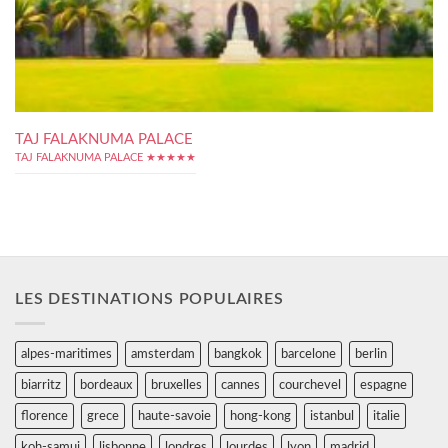
TAJ FALAKNUMA PALACE
TAJ FALAKNUMA PALACE ★★★★★
LES DESTINATIONS POPULAIRES
alpes-maritimes
amsterdam
bangkok
barcelone
berlin
biarritz
bordeaux
bruxelles
cannes
courchevel
espagne
florence
grece
haute-savoie
hong-kong
istanbul
italie
koh-samui
lisbonne
londres
lourdes
lyon
madrid