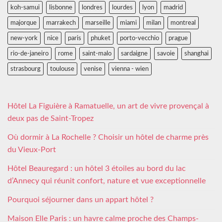
koh-samui
lisbonne
londres
lourdes
lyon
madrid
majorque
marrakech
marseille
miami
milan
montreal
new-york
nice
paris
phuket
porto-vecchio
prague
rio-de-janeiro
rome
saint-malo
sardaigne
savoie
shanghai
strasbourg
toulouse
venise
vienna - wien
Hôtel La Figuière à Ramatuelle, un art de vivre provençal à
deux pas de Saint-Tropez
Où dormir à La Rochelle ? Choisir un hôtel de charme près
du Vieux-Port
Hôtel Beauregard : un hôtel 3 étoiles au bord du lac
d’Annecy qui réunit confort, nature et vue exceptionnelle
Pourquoi séjourner dans un appart hôtel ?
Maison Elle Paris : un havre calme proche des Champs-