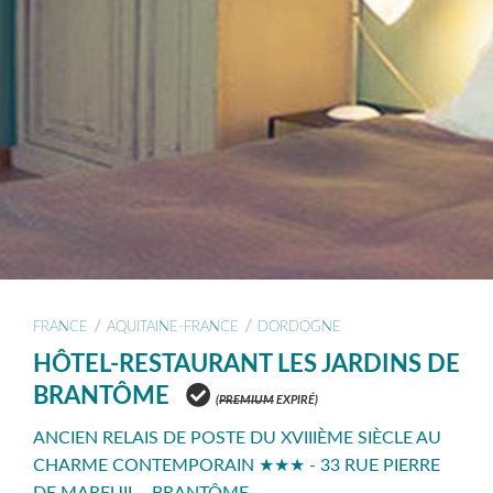
/
/
FRANCE
AQUITAINE-FRANCE
DORDOGNE
HÔTEL-RESTAURANT LES JARDINS DE
BRANTÔME
(
PREMIUM
EXPIRÉ)
ANCIEN RELAIS DE POSTE DU XVIIIÈME SIÈCLE AU
CHARME CONTEMPORAIN ★★★ - 33 RUE PIERRE