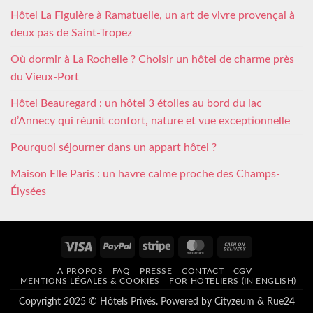
Hôtel La Figuière à Ramatuelle, un art de vivre provençal à
deux pas de Saint-Tropez
Où dormir à La Rochelle ? Choisir un hôtel de charme près
du Vieux-Port
Hôtel Beauregard : un hôtel 3 étoiles au bord du lac
d’Annecy qui réunit confort, nature et vue exceptionnelle
Pourquoi séjourner dans un appart hôtel ?
Maison Elle Paris : un havre calme proche des Champs-
Élysées
Visa
PayPal
Stripe
MasterCard
Cash
On
A PROPOS
FAQ
PRESSE
CONTACT
CGV
Delivery
MENTIONS LÉGALES & COOKIES
FOR HOTELIERS (IN ENGLISH)
Copyright 2025 © Hôtels Privés. Powered by
Cityzeum
&
Rue24