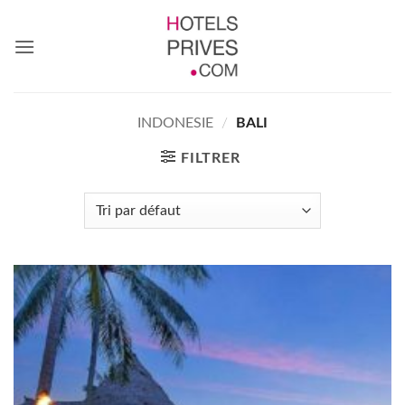
Passer
au
contenu
INDONESIE
/
BALI
FILTRER