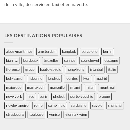
de la ville, desservie en taxi et en navette.
LES DESTINATIONS POPULAIRES
alpes-maritimes
amsterdam
bangkok
barcelone
berlin
biarritz
bordeaux
bruxelles
cannes
courchevel
espagne
florence
grece
haute-savoie
hong-kong
istanbul
italie
koh-samui
lisbonne
londres
lourdes
lyon
madrid
majorque
marrakech
marseille
miami
milan
montreal
new-york
nice
paris
phuket
porto-vecchio
prague
rio-de-janeiro
rome
saint-malo
sardaigne
savoie
shanghai
strasbourg
toulouse
venise
vienna - wien