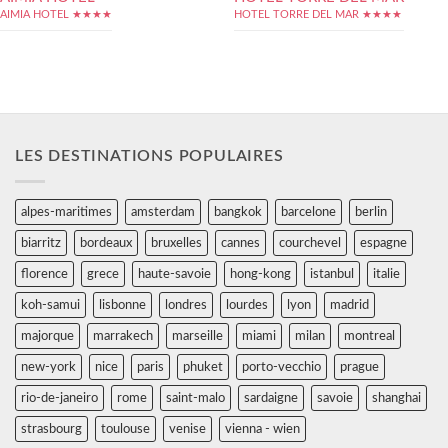
AIMIA HOTEL ★★★★
HOTEL TORRE DEL MAR ★★★★
LES DESTINATIONS POPULAIRES
alpes-maritimes
amsterdam
bangkok
barcelone
berlin
biarritz
bordeaux
bruxelles
cannes
courchevel
espagne
florence
grece
haute-savoie
hong-kong
istanbul
italie
koh-samui
lisbonne
londres
lourdes
lyon
madrid
majorque
marrakech
marseille
miami
milan
montreal
new-york
nice
paris
phuket
porto-vecchio
prague
rio-de-janeiro
rome
saint-malo
sardaigne
savoie
shanghai
strasbourg
toulouse
venise
vienna - wien