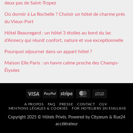
deux pas de Saint-Tropez
Où dormir à La Rochelle ? Choisir un hôtel de charme près
du Vieux-Port
Hôtel Beauregard : un hôtel 3 étoiles au bord du lac
d’Annecy qui réunit confort, nature et vue exceptionnelle
Pourquoi séjourner dans un appart hôtel ?
Maison Elle Paris : un havre calme proche des Champs-
Élysées
Visa
PayPal
Stripe
MasterCard
Cash
On
A PROPOS
FAQ
PRESSE
CONTACT
CGV
Delivery
MENTIONS LÉGALES & COOKIES
FOR HOTELIERS (IN ENGLISH)
Copyright 2025 © Hôtels Privés. Powered by
Cityzeum
&
Rue24
accélérateur