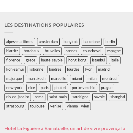
LES DESTINATIONS POPULAIRES
alpes-maritimes
amsterdam
bangkok
barcelone
berlin
biarritz
bordeaux
bruxelles
cannes
courchevel
espagne
florence
grece
haute-savoie
hong-kong
istanbul
italie
koh-samui
lisbonne
londres
lourdes
lyon
madrid
majorque
marrakech
marseille
miami
milan
montreal
new-york
nice
paris
phuket
porto-vecchio
prague
rio-de-janeiro
rome
saint-malo
sardaigne
savoie
shanghai
strasbourg
toulouse
venise
vienna - wien
Hôtel La Figuière à Ramatuelle, un art de vivre provençal à