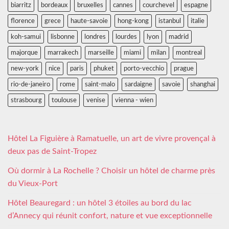
biarritz
bordeaux
bruxelles
cannes
courchevel
espagne
florence
grece
haute-savoie
hong-kong
istanbul
italie
koh-samui
lisbonne
londres
lourdes
lyon
madrid
majorque
marrakech
marseille
miami
milan
montreal
new-york
nice
paris
phuket
porto-vecchio
prague
rio-de-janeiro
rome
saint-malo
sardaigne
savoie
shanghai
strasbourg
toulouse
venise
vienna - wien
Hôtel La Figuière à Ramatuelle, un art de vivre provençal à
deux pas de Saint-Tropez
Où dormir à La Rochelle ? Choisir un hôtel de charme près
du Vieux-Port
Hôtel Beauregard : un hôtel 3 étoiles au bord du lac
d’Annecy qui réunit confort, nature et vue exceptionnelle